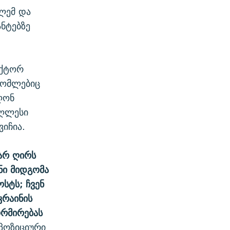
ლემ და
ნტებზე
იქტორ
რომლებიც
ღონ
აღლესი
იჩია.
 არ ღირს
ნი მიდგომა
ოსტს; ჩვენ
კრაინის
ორმირებას
პოზიციური