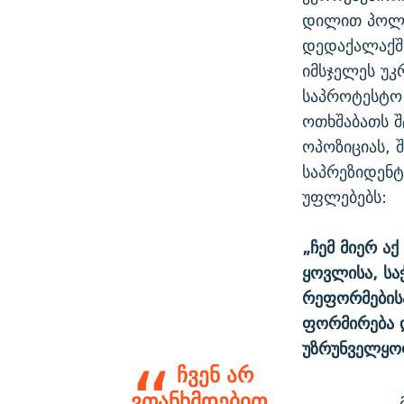
დილით პოლი
დედაქალაქში
იმსჯელეს უკ
საპროტესტო 
ოთხშაბათს 
ოპოზიციას, 
საპრეზიდენ
უფლებებს:
„ჩემ მიერ ა
ყოვლისა, სა
რეფორმების
ფორმირება დ
უზრუნველყო
ჩვენ არ
ვთანხმდებით