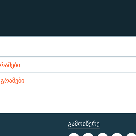
ᲠᲐᲛᲔᲑᲘ
ᲒᲠᲐᲛᲔᲑᲘ
ᲒᲐᲛᲝᲘᲬᲔᲠᲔ