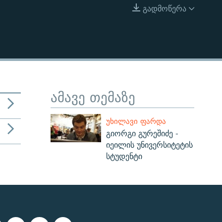
გადმოწერა
EMBED
ამავე თემაზე
ᲣᲮᲘᲚᲐᲕᲘ ᲤᲐᲠᲓᲐ
გიორგი გურეშიძე -
იეილის უნივერსიტეტის
სტუდენტი