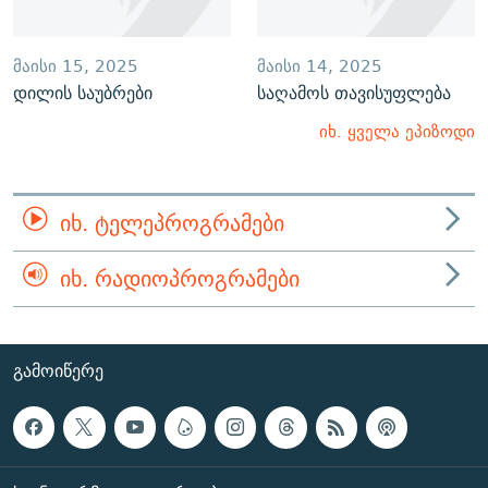
ᲛᲐᲘᲡᲘ 15, 2025
ᲛᲐᲘᲡᲘ 14, 2025
დილის საუბრები
საღამოს თავისუფლება
იხ. ყველა ეპიზოდი
ᲘᲮ. ᲢᲔᲚᲔᲞᲠᲝᲒᲠᲐᲛᲔᲑᲘ
ᲘᲮ. ᲠᲐᲓᲘᲝᲞᲠᲝᲒᲠᲐᲛᲔᲑᲘ
ᲒᲐᲛᲝᲘᲬᲔᲠᲔ