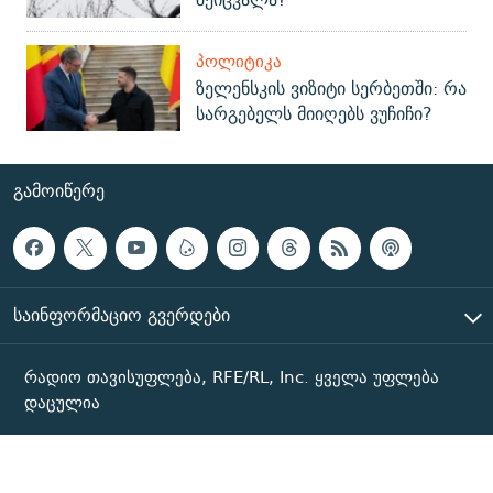
ᲞᲝᲚᲘᲢᲘᲙᲐ
ზელენსკის ვიზიტი სერბეთში: რა
სარგებელს მიიღებს ვუჩიჩი?
ᲒᲐᲛᲝᲘᲬᲔᲠᲔ
ᲡᲐᲘᲜᲤᲝᲠᲛᲐᲪᲘᲝ ᲒᲕᲔᲠᲓᲔᲑᲘ
რადიო თავისუფლება, RFE/RL, Inc. ყველა უფლება
დაცულია