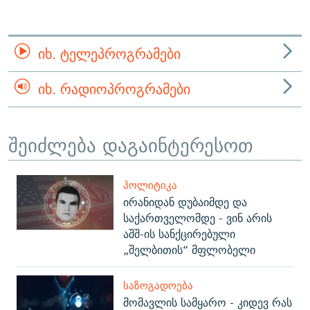
ᲘᲮ. ᲢᲔᲚᲔᲞᲠᲝᲒᲠᲐᲛᲔᲑᲘ
ᲘᲮ. ᲠᲐᲓᲘᲝᲞᲠᲝᲒᲠᲐᲛᲔᲑᲘ
შეიძლება დაგაინტერესოთ
ᲞᲝᲚᲘᲢᲘᲙᲐ
ირანიდან დუბაიმდე და
საქართველომდე - ვინ არის
აშშ-ის სანქცირებული
„შელბითის“ მფლობელი
ᲡᲐᲖᲝᲒᲐᲓᲝᲔᲑᲐ
მომავლის სამყარო - კიდევ რას