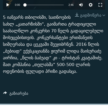
ᲒᲐᲛᲝᲘᲬᲔᲠᲔ
ᲛᲝᲚᲐᲞᲐᲠᲐᲙᲔ ᲢᲔᲥᲡᲢᲔᲑᲘ
ᲩᲔᲛᲘ ᲡᲘᲙᲕᲓᲘᲚᲘᲡ ᲛᲘᲖᲔᲖᲘᲐ COVID-19
0:00
2:46
ᲨᲘᲜ - ᲣᲪᲮᲝᲔᲗᲨᲘ
11 ᲬᲔᲚᲘ - 11 ᲐᲛᲑᲐᲕᲘ
გადმოწერა
5 იანვარს თბილისში, სათნოების
ᲚᲘᲢᲔᲠᲐᲢᲣᲠᲣᲚᲘ ᲬᲐᲮᲜᲐᲒᲔᲑᲘ
ᲡᲐᲞᲐᲠᲚᲐᲛᲔᲜᲢᲝ ᲐᲠᲩᲔᲕᲜᲔᲑᲘᲡ ᲘᲡᲢᲝᲠᲘᲐ
სახლ „კათარზისში“, გაიმართა ტრადიციული
საახალწლო კონკურსი 70 წელს გადაცილებული
ᲐᲛᲔᲠᲘᲙᲣᲚᲘ ᲛᲝᲗᲮᲠᲝᲑᲐ
ᲑᲐᲕᲨᲕᲔᲑᲘ ᲞᲠᲝᲡᲢᲘᲢᲣᲪᲘᲐᲨᲘ - ᲐᲛᲝᲣᲗᲥᲛᲔᲚᲘ ᲐᲛᲑᲐᲕᲘ
რთე/რთ-ის ყველა საიტი
მოხუცებისთვის. კონკურსანტები ერთმანეთს
ᲘᲛᲞᲔᲠᲘᲐ ᲓᲐ ᲠᲐᲓᲘᲝ
5 ᲐᲛᲑᲐᲕᲘ - 20 ᲘᲕᲜᲘᲡᲡ ᲓᲐᲨᲐᲕᲔᲑᲣᲚᲔᲑᲘ
სიმღერასა და ცეკვაში შეეჯიბრნენ. 2016 წლის
ᲐᲒᲕᲘᲡᲢᲝᲡ ᲝᲛᲘ
„ბებიად“ ექვსკაციანმა ჟიურიმ ლიდა მაისურაძე
ПРИВЕТ ᲙᲣᲚᲢᲣᲠᲐ
აირჩია, „წლის ბაბუად“ კი - ტრისტან კვატაშიძე.
მათ კომპანია „თელასმა“ 500-500 ლარის
ოდენობის ფულადი პრიზი გადასცა.
გაზიარება