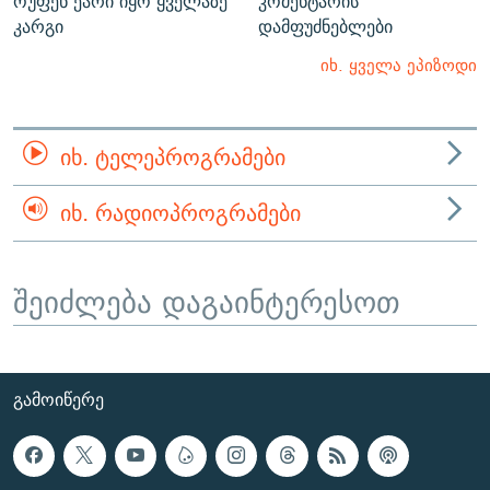
ოუფენ ეარი იყო ყველაზე
კომენტარის
კარგი
დამფუძნებლები
იხ. ყველა ეპიზოდი
ᲘᲮ. ᲢᲔᲚᲔᲞᲠᲝᲒᲠᲐᲛᲔᲑᲘ
ᲘᲮ. ᲠᲐᲓᲘᲝᲞᲠᲝᲒᲠᲐᲛᲔᲑᲘ
შეიძლება დაგაინტერესოთ
ᲒᲐᲛᲝᲘᲬᲔᲠᲔ