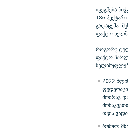
იგეგმება ბი
186 ჰექტარი
გადაცემა. შ
ფაქტო ხელმძ
როგორც ტელე
ფაქტო პარლა
ხელისუფლებ
2022 წლი
ფედერაციი
მოძრავ და
მონაკვეთი
თვის ვადა
რუსულ მხა