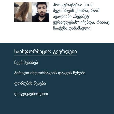
პროკურატურა: ნ.ი-მ
მეგობრებს უთხრა, რომ
ავალიანი „ზედმეტ
ყურადღებას“ იჩენდა, რითაც
წააქეზა დანაშაული
ᲡᲐᲘᲜᲤᲝᲠᲛᲐᲪᲘᲝ ᲒᲕᲔᲠᲓᲔᲑᲘ
ЭХО КАВКАЗА
ჩვენ შესახებ
ᲒᲐᲛᲝᲘᲬᲔᲠᲔ
პირადი ინფორმაციის დაცვის წესები
ფორუმის წესები
დაგვიკავშირდით
რთე/რთ-ის ყველა საიტი