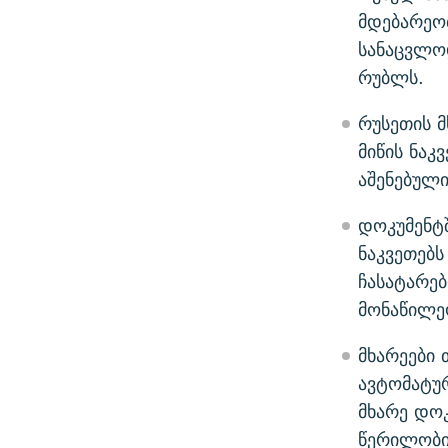
მდებარეობ
სანაცვლო
რუბლს.
რუსეთის მ
მიწის ნაკ
აშენებული
დოკუმენტშ
ნაკვეთებს
ჩასატარე
მონაწილეო
მხარეები 
ავტომატუ
მხარე დოკ
წერილობით