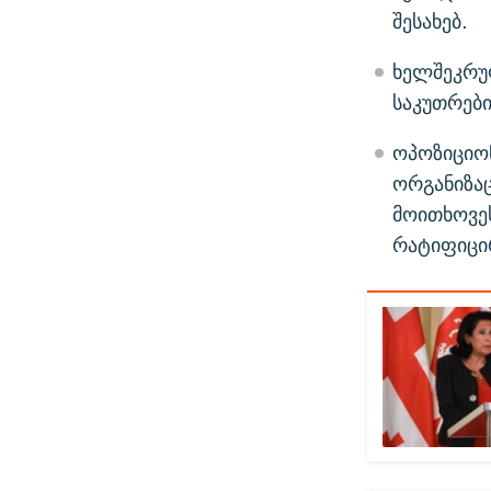
შესახებ.
ხელშეკრულ
საკუთრები
ოპოზიციო
ორგანიზა
მოითხოვეს
რატიფიცირ