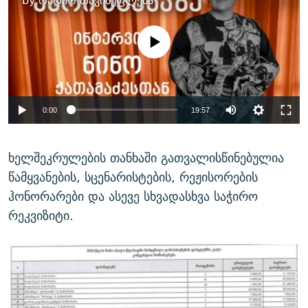
by
რადიო თავისუფლება
No media source currently
available
Auto
0:00
19:57
240p
ხელშეკრულების თანხაში გათვალისწინებულია
360p
წამყვანების, სცენარისტების, რეჟისორების
Auto
240p
360p
480p
480p
ჰონორარები და ასევე სხვადასხვა საჭირო
720p
1080p
რეკვიზიტი.
720p
1080p