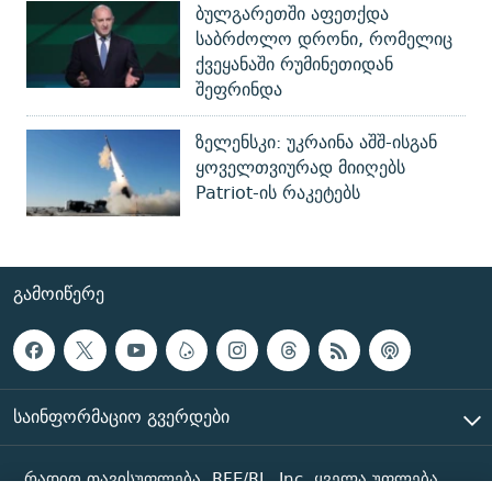
ბულგარეთში აფეთქდა
საბრძოლო დრონი, რომელიც
ქვეყანაში რუმინეთიდან
შეფრინდა
ზელენსკი: უკრაინა აშშ-ისგან
ყოველთვიურად მიიღებს
Patriot-ის რაკეტებს
ᲒᲐᲛᲝᲘᲬᲔᲠᲔ
ᲡᲐᲘᲜᲤᲝᲠᲛᲐᲪᲘᲝ ᲒᲕᲔᲠᲓᲔᲑᲘ
რადიო თავისუფლება, RFE/RL, Inc. ყველა უფლება