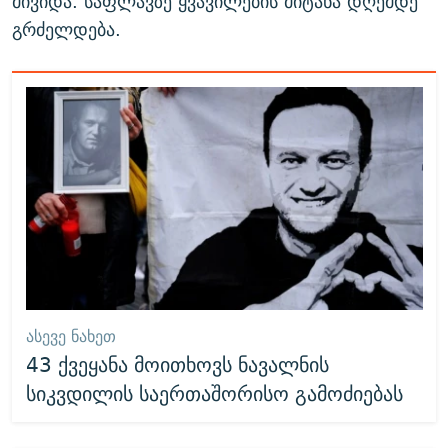
მივიდა. საფლავზე ყვავილების მიტანა დღემდე
გრძელდება.
ᲐᲡᲔᲕᲔ ᲜᲐᲮᲔᲗ
43 ქვეყანა მოითხოვს ნავალნის
სიკვდილის საერთაშორისო გამოძიებას