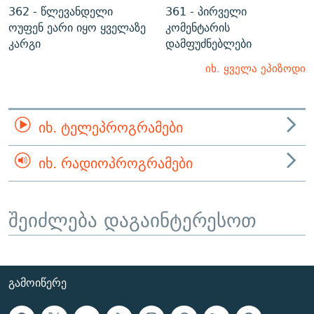
362 - წლევანდელი
361 - პირველი
ოუფენ ეარი იყო ყველაზე
კომენტარის
კარგი
დამფუძნებლები
იხ. ყველა ეპიზოდი
ᲘᲮ. ᲢᲔᲚᲔᲞᲠᲝᲒᲠᲐᲛᲔᲑᲘ
ᲘᲮ. ᲠᲐᲓᲘᲝᲞᲠᲝᲒᲠᲐᲛᲔᲑᲘ
შეიძლება დაგაინტერესოთ
ᲒᲐᲛᲝᲘᲬᲔᲠᲔ