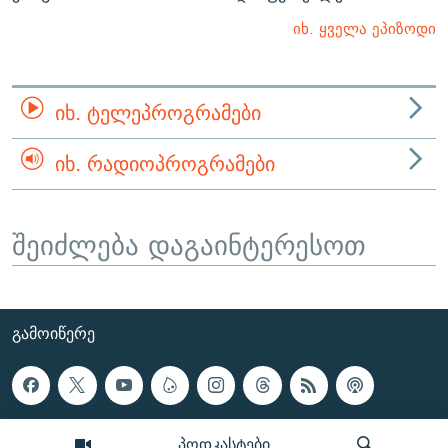
იხ. ყველა ეპიზოდი
ᲘᲮ. ᲢᲔᲚᲔᲞᲠᲝᲒᲠᲐᲛᲔᲑᲘ
ᲘᲮ. ᲠᲐᲓᲘᲝᲞᲠᲝᲒᲠᲐᲛᲔᲑᲘ
შეიძლება დაგაინტერესოთ
ᲒᲐᲛᲝᲘᲬᲔᲠᲔ
პოდკასტები
ᲡᲐᲘᲜᲤᲝᲠᲛᲐᲪᲘᲝ ᲒᲕᲔᲠᲓᲔᲑᲘ