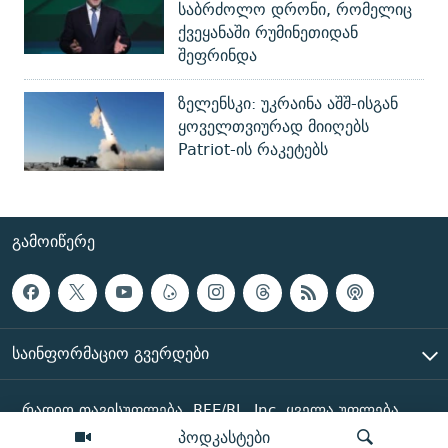
საბრძოლო დრონი, რომელიც
ქვეყანაში რუმინეთიდან
შეფრინდა
ზელენსკი: უკრაინა აშშ-ისგან
ყოველთვიურად მიიღებს
Patriot-ის რაკეტებს
ᲒᲐᲛᲝᲘᲬᲔᲠᲔ
ᲡᲐᲘᲜᲤᲝᲠᲛᲐᲪᲘᲝ ᲒᲕᲔᲠᲓᲔᲑᲘ
რადიო თავისუფლება, RFE/RL, Inc. ყველა უფლება
დაცულია
პოდკასტები