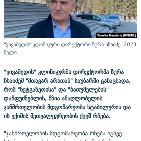
ᲒᲐᲛᲝᲘᲬᲔᲠᲔ
ᲛᲝᲚᲐᲞᲐᲠᲐᲙᲔ ᲢᲔᲥᲡᲢᲔᲑᲘ
ᲩᲔᲛᲘ ᲡᲘᲙᲕᲓᲘᲚᲘᲡ ᲛᲘᲖᲔᲖᲘᲐ COVID-19
ᲨᲘᲜ - ᲣᲪᲮᲝᲔᲗᲨᲘ
11 ᲬᲔᲚᲘ - 11 ᲐᲛᲑᲐᲕᲘ
ᲚᲘᲢᲔᲠᲐᲢᲣᲠᲣᲚᲘ ᲬᲐᲮᲜᲐᲒᲔᲑᲘ
ᲡᲐᲞᲐᲠᲚᲐᲛᲔᲜᲢᲝ ᲐᲠᲩᲔᲕᲜᲔᲑᲘᲡ ᲘᲡᲢᲝᲠᲘᲐ
ᲐᲛᲔᲠᲘᲙᲣᲚᲘ ᲛᲝᲗᲮᲠᲝᲑᲐ
ᲑᲐᲕᲨᲕᲔᲑᲘ ᲞᲠᲝᲡᲢᲘᲢᲣᲪᲘᲐᲨᲘ - ᲐᲛᲝᲣᲗᲥᲛᲔᲚᲘ ᲐᲛᲑᲐᲕᲘ
"ვივამედის"კლინიკური დირექტორი ზურა ჩხაიძე. 2023
რთე/რთ-ის ყველა საიტი
ᲘᲛᲞᲔᲠᲘᲐ ᲓᲐ ᲠᲐᲓᲘᲝ
5 ᲐᲛᲑᲐᲕᲘ - 20 ᲘᲕᲜᲘᲡᲡ ᲓᲐᲨᲐᲕᲔᲑᲣᲚᲔᲑᲘ
წელი
ᲐᲒᲕᲘᲡᲢᲝᲡ ᲝᲛᲘ
"ვივამედის" კლინიკურმა დირექტორმა ზურა
ПРИВЕТ ᲙᲣᲚᲢᲣᲠᲐ
ჩხაიძემ "მთავარ არხთან" საუბარში განაცხადა,
რომ "ნეტგაზეთისა" და "ბათუმელების"
დამფუძნებლის, მზია ამაღლობელის
ჯანმრთელობის მდგომარეობა სტაბილურია და
ის ექიმის მეთვალყურეობის ქვეშ რჩება.
"ჯანმრთელობის მდგომარეობა რჩება იგივე.