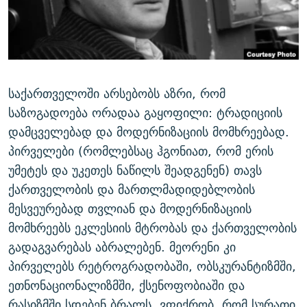
ᲒᲐᲛᲝᲘᲬᲔᲠᲔ
ᲛᲝᲚᲐᲞᲐᲠᲐᲙᲔ ᲢᲔᲥᲡᲢᲔᲑᲘ
ᲩᲔᲛᲘ ᲡᲘᲙᲕᲓᲘᲚᲘᲡ ᲛᲘᲖᲔᲖᲘᲐ COVID-19
ᲨᲘᲜ - ᲣᲪᲮᲝᲔᲗᲨᲘ
11 ᲬᲔᲚᲘ - 11 ᲐᲛᲑᲐᲕᲘ
ᲚᲘᲢᲔᲠᲐᲢᲣᲠᲣᲚᲘ ᲬᲐᲮᲜᲐᲒᲔᲑᲘ
ᲡᲐᲞᲐᲠᲚᲐᲛᲔᲜᲢᲝ ᲐᲠᲩᲔᲕᲜᲔᲑᲘᲡ ᲘᲡᲢᲝᲠᲘᲐ
ᲐᲛᲔᲠᲘᲙᲣᲚᲘ ᲛᲝᲗᲮᲠᲝᲑᲐ
ᲑᲐᲕᲨᲕᲔᲑᲘ ᲞᲠᲝᲡᲢᲘᲢᲣᲪᲘᲐᲨᲘ - ᲐᲛᲝᲣᲗᲥᲛᲔᲚᲘ ᲐᲛᲑᲐᲕᲘ
საქართველოში არსებობს აზრი, რომ
რთე/რთ-ის ყველა საიტი
საზოგადოება ორადაა გაყოფილი: ტრადიციის
ᲘᲛᲞᲔᲠᲘᲐ ᲓᲐ ᲠᲐᲓᲘᲝ
5 ᲐᲛᲑᲐᲕᲘ - 20 ᲘᲕᲜᲘᲡᲡ ᲓᲐᲨᲐᲕᲔᲑᲣᲚᲔᲑᲘ
დამცველებად და მოდერნიზაციის მომხრეებად.
ᲐᲒᲕᲘᲡᲢᲝᲡ ᲝᲛᲘ
პირველები (რომლებსაც ჰგონიათ, რომ ერის
ПРИВЕТ ᲙᲣᲚᲢᲣᲠᲐ
უმეტეს და უკეთეს ნაწილს შეადგენენ) თავს
ქართველობის და მართლმადიდებლობის
მესვეურებად თვლიან და მოდერნიზაციის
მომხრეებს ეკლესიის მტრობას და ქართველობის
გადაგვარებას აბრალებენ. მეორენი კი
პირველებს რეტროგრადობაში, ობსკურანტიზმში,
ეთნონაციონალიზმში, ქსენოფობიაში და
რასიზმში სდებენ ბრალს. ვფიქრობ, რომ სურათი