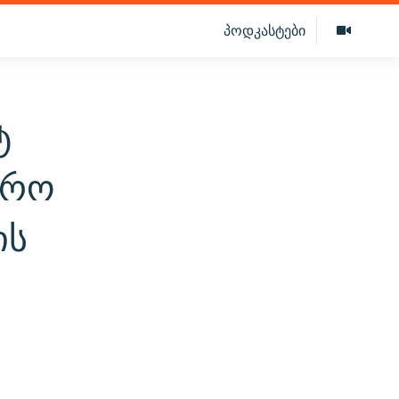
პოდკასტები
ტ
დრო
ის