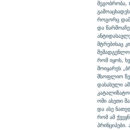
მეგობრობა, 
გამოაცხადეს
როგორც დამ
და წარმოაჩ
ანტიდასავლუ
მტრებისაც კ
შემადგენლობ
რომ იყოს, ხ
მოიყარეს „ბ
მსოფლიო წეს
დასახული ამ
კატალიზატორ
ომი ასეთი შ
და ასე ნათე
რომ ამ ქვეყ
პრინციპები.