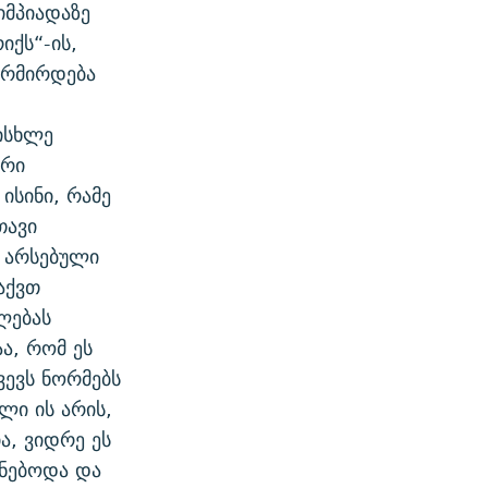
იმპიადაზე
იქს“-ის,
ორმირდება
ისხლე
ორი
ისინი, რამე
თავი
თ არსებული
აქვთ
ლებას
ა, რომ ეს
ვევს ნორმებს
ლი ის არის,
ა, ვიდრე ეს
ქნებოდა და