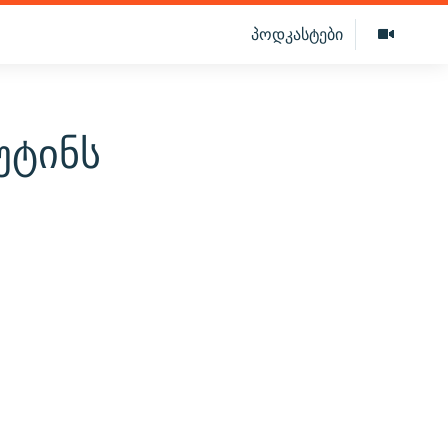
პოდკასტები
უტინს