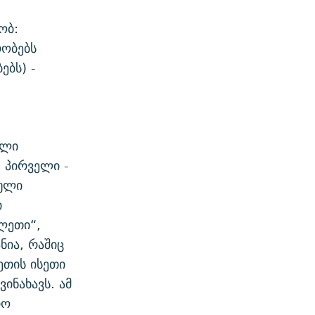
ობ:
რობებს
ებს) -
ული
: პირველი -
იული
ი
ლეთი“,
ნია, რაშიც
სეთის ისეთი
ინახავს. ამ
რო