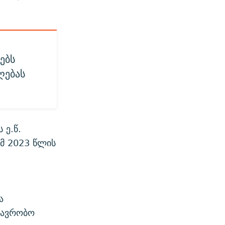
ებს
ღებას
 ე.წ.
ამ 2023 წლის
ა
მთავრობო