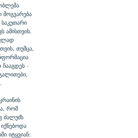
რობლემა
ი მოგვარება
 საკუთარი
ს ამისთვის.
ოვლად
თვის, თუმცა,
ინფორმაცია
 ჩააგდეს -
გალითები,
.
კრაინის
ა, რომ
ვ ძალუძს
 იქნებოდა
ში იტყვიან: