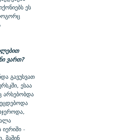
ქონიებს ეს
 როგორც
ა
ილებით
ნი ვართ?
ნდა გავუსვათ
რსკში, ესაა
ც არსებობდა
ს ეცდებოდა
 სჯეროდა,
ძალა
 იერიში -
, მაშინ