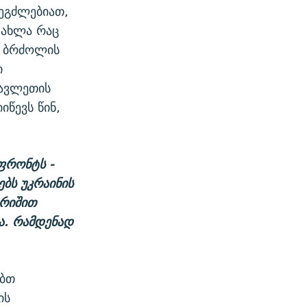
შეგძლებიათ,
 ახლა რაც
დ ბრძოლის
ი
სავლეთის
იწევს წინ,
ფრონტს -
ბს უკრაინის
ერიშით
ა. რამდენად
ებთ
ის