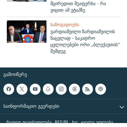
მცირედით შეაფერხა - რა
ვიცით ამ ეტაპზე
ᲡᲐᲖᲝᲒᲐᲓᲝᲔᲑᲐ
ვარდიაშვილი ზარდიაშვილის
ნაცვლად - საკადრო
ცვლილებები ორი „ბლექაუთის“
შემდეგ
ᲒᲐᲛᲝᲘᲬᲔᲠᲔ
ᲡᲐᲘᲜᲤᲝᲠᲛᲐᲪᲘᲝ ᲒᲕᲔᲠᲓᲔᲑᲘ
რადიო თავისუფლება, RFE/RL, Inc. ყველა უფლება