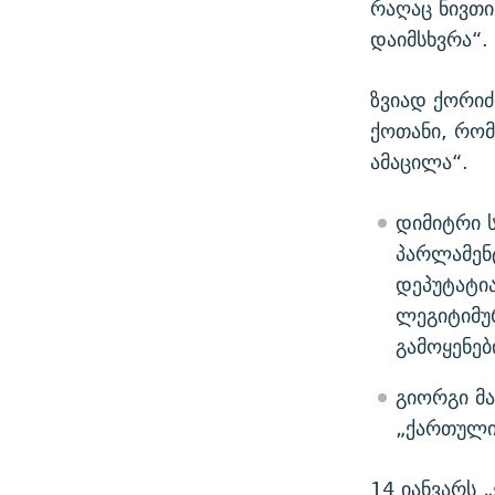
რაღაც ნივთ
დაიმსხვრა“.
ზვიად ქორიძ
ქოთანი, რომე
ამაცილა“.
დიმიტრი ს
პარლამენ
დეპუტატი
ლეგიტიმურ
გამოყენებ
გიორგი მა
„ქართული
14 იანვარს 