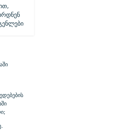
ით,
ირდნენ
გენლები
აში
ედებების
სში
ი;
ე.