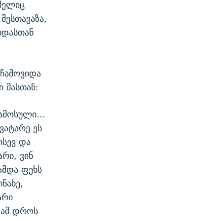
ომელიც
შესთავაზა,
გიდასთან
 ჩამოვიდა
ი მასთან:
 ჩამოსული…
ვატარე ეს
ისევ და
არი, ვინ
ყამდა ფეხს
ნახე,
არი
 ამ დროს