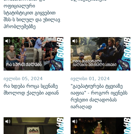
ოფიციალური
სტატისტიკით გიყვებით
შსს-ს ხილულ და უხილავ
პრობლემებზე
ᲘᲕᲚᲘᲡᲘ 05, 2024
ᲘᲕᲚᲘᲡᲘ 01, 2024
რა ხდება როცა სცენაზე
"გაუპატიურება ტყვიაზე
მხოლოდ ქალები ადიან
იაფია" - როგორ იყენებს
რუსეთი ძალადობას
იარაღად