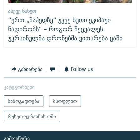
ᲐᲡᲔᲕᲔ ᲜᲐᲮᲔᲗ
“ერთ „შაჰედზე“ უკვე ხუთი ეკიპაჟი
ნადირობს“ – როგორ შეცვალეს
უკრაინულმა დრონებმა ვითარება ცაში
გაზიარება
Follow us
კატეგორიები
საზოგადოება
მსოფლიო
რუსეთ-უკრაინის ომი
ᲒᲐᲛᲝᲘᲬᲔᲠᲔ