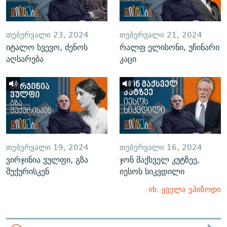
ᲗᲔᲑᲔᲠᲕᲐᲚᲘ 23, 2024
ᲗᲔᲑᲔᲠᲕᲐᲚᲘ 21, 2024
იტალო სვევო, ძენოს
რალფ ელისონი, უჩინარი
აღსარება
კაცი
ᲗᲔᲑᲔᲠᲕᲐᲚᲘ 19, 2024
ᲗᲔᲑᲔᲠᲕᲐᲚᲘ 16, 2024
ვირჯინია ვულფი, გზა
ჯონ მაქსველ კუტზეე,
შუქურისკენ
იესოს სიკვდილი
იხ. ყველა ეპიზოდი