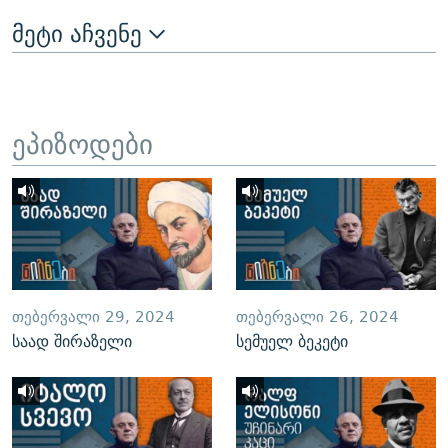
მეტი აჩვენე
ეპიზოდები
ᲗᲔᲑᲔᲠᲕᲐᲚᲘ 29, 2024
ᲗᲔᲑᲔᲠᲕᲐᲚᲘ 26, 2024
საად შირაზელი
სემუელ ბეკეტი