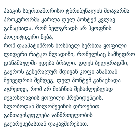
ᲒᲐᲛᲝᲘᲬᲔᲠᲔ
ᲛᲝᲚᲐᲞᲐᲠᲐᲙᲔ ᲢᲔᲥᲡᲢᲔᲑᲘ
ᲩᲔᲛᲘ ᲡᲘᲙᲕᲓᲘᲚᲘᲡ ᲛᲘᲖᲔᲖᲘᲐ COVID-19
ჰააგის საერთაშორისო ტბრიბუნალის მთავარმა
ᲨᲘᲜ - ᲣᲪᲮᲝᲔᲗᲨᲘ
11 ᲬᲔᲚᲘ - 11 ᲐᲛᲑᲐᲕᲘ
პროკურორმა კარლა დელ პონტემ კვლავ
განაცხადა, რომ ბელგრადს არ ჰყოფნის
ᲚᲘᲢᲔᲠᲐᲢᲣᲠᲣᲚᲘ ᲬᲐᲮᲜᲐᲒᲔᲑᲘ
ᲡᲐᲞᲐᲠᲚᲐᲛᲔᲜᲢᲝ ᲐᲠᲩᲔᲕᲜᲔᲑᲘᲡ ᲘᲡᲢᲝᲠᲘᲐ
პოლიტიკური ნება,
ᲐᲛᲔᲠᲘᲙᲣᲚᲘ ᲛᲝᲗᲮᲠᲝᲑᲐ
ᲑᲐᲕᲨᲕᲔᲑᲘ ᲞᲠᲝᲡᲢᲘᲢᲣᲪᲘᲐᲨᲘ - ᲐᲛᲝᲣᲗᲥᲛᲔᲚᲘ ᲐᲛᲑᲐᲕᲘ
რომ დააპატიმროს ბოსნიელ სერბთა ყოფილი
რთე/რთ-ის ყველა საიტი
ᲘᲛᲞᲔᲠᲘᲐ ᲓᲐ ᲠᲐᲓᲘᲝ
5 ᲐᲛᲑᲐᲕᲘ - 20 ᲘᲕᲜᲘᲡᲡ ᲓᲐᲨᲐᲕᲔᲑᲣᲚᲔᲑᲘ
ლიდერი რატკო მლადიჩი, რომელსაც სამხედრო
დანაშაულში ედება ბრალი. დღეს ბელგრადში,
ᲐᲒᲕᲘᲡᲢᲝᲡ ᲝᲛᲘ
გაეროს გენერალურ მდივან კოფი ანანთან
ПРИВЕТ ᲙᲣᲚᲢᲣᲠᲐ
შეხვედრის შემდეგ, დელ პონტემ განაცხადა
აგრეთვე, რომ არ მიაჩნია შესაძლებლად
იუგოსლავიის ყოფილი პრეზიდენტის,
სლობოდან მილოშევიჩის დროებით
განთავისუფლება ჯანმრთელობის
გაუარესებასთან დაკავშირებით.