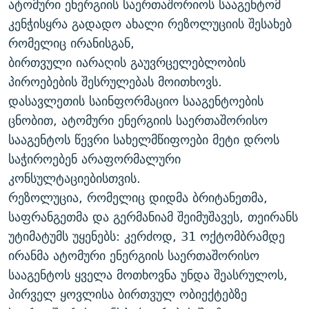
ატომური ენერგიის საერთაშორიოს სააგენტომ
ᲒᲐᲛᲝᲘᲬᲔᲠᲔ
ᲛᲝᲚᲐᲞᲐᲠᲐᲙᲔ ᲢᲔᲥᲡᲢᲔᲑᲘ
ᲩᲔᲛᲘ ᲡᲘᲙᲕᲓᲘᲚᲘᲡ ᲛᲘᲖᲔᲖᲘᲐ COVID-19
კენჭისყრა გადადო ახალი რეზოლუციის შესახებ
ᲨᲘᲜ - ᲣᲪᲮᲝᲔᲗᲨᲘ
11 ᲬᲔᲚᲘ - 11 ᲐᲛᲑᲐᲕᲘ
რომელიც ირანისგან,
ბირთვული იარაღის გაუვრცელებლობის
ᲚᲘᲢᲔᲠᲐᲢᲣᲠᲣᲚᲘ ᲬᲐᲮᲜᲐᲒᲔᲑᲘ
ᲡᲐᲞᲐᲠᲚᲐᲛᲔᲜᲢᲝ ᲐᲠᲩᲔᲕᲜᲔᲑᲘᲡ ᲘᲡᲢᲝᲠᲘᲐ
პიროებების შესრულებას მოითხოვს.
ᲐᲛᲔᲠᲘᲙᲣᲚᲘ ᲛᲝᲗᲮᲠᲝᲑᲐ
ᲑᲐᲕᲨᲕᲔᲑᲘ ᲞᲠᲝᲡᲢᲘᲢᲣᲪᲘᲐᲨᲘ - ᲐᲛᲝᲣᲗᲥᲛᲔᲚᲘ ᲐᲛᲑᲐᲕᲘ
დასავლეთის საინფორმაციო სააგენტოების
რთე/რთ-ის ყველა საიტი
ᲘᲛᲞᲔᲠᲘᲐ ᲓᲐ ᲠᲐᲓᲘᲝ
5 ᲐᲛᲑᲐᲕᲘ - 20 ᲘᲕᲜᲘᲡᲡ ᲓᲐᲨᲐᲕᲔᲑᲣᲚᲔᲑᲘ
ცნობით, ატომური ენერგიის საერთაშორისო
სააგენტოს წევრი სახელმწიფოები მეტი დროს
ᲐᲒᲕᲘᲡᲢᲝᲡ ᲝᲛᲘ
საჭიროებენ არაფორმალური
ПРИВЕТ ᲙᲣᲚᲢᲣᲠᲐ
კონსულტაციებისთვის.
რეზოლუცია, რომელიც დიდმა ბრიტანეთმა,
საფრანგეთმა და გერმანიამ შეიმუშავეს, თეირანს
უტიმატუმს უყენებს: კერძოდ, 31 ოქტომბრამდე
ირანმა ატომური ენერგიის საერთაშორისო
სააგენტოს ყველა მოთხოვნა უნდა შეასრულოს,
პირველ ყოვლისა ბირთვულ ობიექტებზე