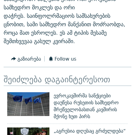
ᲒᲐᲛᲝᲘᲬᲔᲠᲔ
ᲛᲝᲚᲐᲞᲐᲠᲐᲙᲔ ᲢᲔᲥᲡᲢᲔᲑᲘ
ᲩᲔᲛᲘ ᲡᲘᲙᲕᲓᲘᲚᲘᲡ ᲛᲘᲖᲔᲖᲘᲐ COVID-19
სამხედრო მოკლეს და ორი
დაჭრეს. საინფოლრმაციოს სამსახურების
ᲨᲘᲜ - ᲣᲪᲮᲝᲔᲗᲨᲘ
11 ᲬᲔᲚᲘ - 11 ᲐᲛᲑᲐᲕᲘ
ცნობით, სამი სამხედრო მანქანით მოძრაობდა,
ᲚᲘᲢᲔᲠᲐᲢᲣᲠᲣᲚᲘ ᲬᲐᲮᲜᲐᲒᲔᲑᲘ
ᲡᲐᲞᲐᲠᲚᲐᲛᲔᲜᲢᲝ ᲐᲠᲩᲔᲕᲜᲔᲑᲘᲡ ᲘᲡᲢᲝᲠᲘᲐ
როცა მათ ესროლეს. ეს ამ ტიპის მესამე
ᲐᲛᲔᲠᲘᲙᲣᲚᲘ ᲛᲝᲗᲮᲠᲝᲑᲐ
ᲑᲐᲕᲨᲕᲔᲑᲘ ᲞᲠᲝᲡᲢᲘᲢᲣᲪᲘᲐᲨᲘ - ᲐᲛᲝᲣᲗᲥᲛᲔᲚᲘ ᲐᲛᲑᲐᲕᲘ
შემთხვევაა გასულ კვირაში.
რთე/რთ-ის ყველა საიტი
ᲘᲛᲞᲔᲠᲘᲐ ᲓᲐ ᲠᲐᲓᲘᲝ
5 ᲐᲛᲑᲐᲕᲘ - 20 ᲘᲕᲜᲘᲡᲡ ᲓᲐᲨᲐᲕᲔᲑᲣᲚᲔᲑᲘ
გაზიარება
Follow us
ᲐᲒᲕᲘᲡᲢᲝᲡ ᲝᲛᲘ
ПРИВЕТ ᲙᲣᲚᲢᲣᲠᲐ
შეიძლება დაგაინტერესოთ
ევროკავშირმა სანქციები
დაუწესა რუსეთის სამხედრო
მრეწველობასთან კავშირის
მქონე ხუთ პირს
„აგრესია დღესაც გრძელდება“