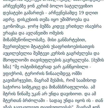
ᲒᲐᲛᲝᲘᲬᲔᲠᲔ
ᲛᲝᲚᲐᲞᲐᲠᲐᲙᲔ ᲢᲔᲥᲡᲢᲔᲑᲘ
ᲩᲔᲛᲘ ᲡᲘᲙᲕᲓᲘᲚᲘᲡ ᲛᲘᲖᲔᲖᲘᲐ COVID-19
არჩევნებზე ჯონ კერიმ ბოლო სატელევიზიო
დებატები გამართეს - არჩევნებამდე 19 დღით
ᲨᲘᲜ - ᲣᲪᲮᲝᲔᲗᲨᲘ
11 ᲬᲔᲚᲘ - 11 ᲐᲛᲑᲐᲕᲘ
ადრე. დისკუსიის თემა იყო უშიშროება და
ᲚᲘᲢᲔᲠᲐᲢᲣᲠᲣᲚᲘ ᲬᲐᲮᲜᲐᲒᲔᲑᲘ
ᲡᲐᲞᲐᲠᲚᲐᲛᲔᲜᲢᲝ ᲐᲠᲩᲔᲕᲜᲔᲑᲘᲡ ᲘᲡᲢᲝᲠᲘᲐ
ეკონომიკა. ჯორჯ ბუშმა კიდევ ერთხელ ისაუბრა
ᲐᲛᲔᲠᲘᲙᲣᲚᲘ ᲛᲝᲗᲮᲠᲝᲑᲐ
ᲑᲐᲕᲨᲕᲔᲑᲘ ᲞᲠᲝᲡᲢᲘᲢᲣᲪᲘᲐᲨᲘ - ᲐᲛᲝᲣᲗᲥᲛᲔᲚᲘ ᲐᲛᲑᲐᲕᲘ
ერაყსა და ავღანეთში ომების
რთე/რთ-ის ყველა საიტი
მიზანშეწონილობაზე. მისი განმარტებით,
ᲘᲛᲞᲔᲠᲘᲐ ᲓᲐ ᲠᲐᲓᲘᲝ
5 ᲐᲛᲑᲐᲕᲘ - 20 ᲘᲕᲜᲘᲡᲡ ᲓᲐᲨᲐᲕᲔᲑᲣᲚᲔᲑᲘ
შეერთებული შტატების უსაფრთხოებისათვის
ᲐᲒᲕᲘᲡᲢᲝᲡ ᲝᲛᲘ
აუცილებელია შემტევი კურსის გაგრძელება და
ПРИВЕТ ᲙᲣᲚᲢᲣᲠᲐ
მსოფლიოში თავისუფლების გავრცელება. [ბუშის
ხმა] “მე ოპტიმისტურად ვარ განწყობილი -
ვფიქრობ, ტერორის წინააღმდეგ ომში
გავიმარჯვებთ, მაგრამ მესმის, რომ საამისოდ
საჭიროა სიმტკიცე და მიზანსწრაფულობა. ამ
მტრის წინაშე უკან არ უნდა დავიხიოთ. და ამ
მტერთან ბრძოლაში - სადაც უნდა იყოს ის - თან
გზას გავუკვლევთ თავისუფლებას”. მაგრამ ჯონ