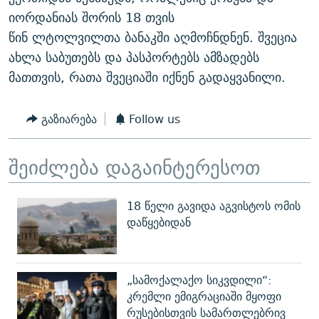
ᲒᲐᲛᲝᲘᲬᲔᲠᲔ
ᲛᲝᲚᲐᲞᲐᲠᲐᲙᲔ ᲢᲔᲥᲡᲢᲔᲑᲘ
ᲩᲔᲛᲘ ᲡᲘᲙᲕᲓᲘᲚᲘᲡ ᲛᲘᲖᲔᲖᲘᲐ COVID-19
იორდანიას შორის 18 თვის
წინ ლტოლვილთა ბანაკში აღმოჩნდნენ. შვეცია
ᲨᲘᲜ - ᲣᲪᲮᲝᲔᲗᲨᲘ
11 ᲬᲔᲚᲘ - 11 ᲐᲛᲑᲐᲕᲘ
ახლა საბუთებს და პასპორტებს ამზადებს
ᲚᲘᲢᲔᲠᲐᲢᲣᲠᲣᲚᲘ ᲬᲐᲮᲜᲐᲒᲔᲑᲘ
ᲡᲐᲞᲐᲠᲚᲐᲛᲔᲜᲢᲝ ᲐᲠᲩᲔᲕᲜᲔᲑᲘᲡ ᲘᲡᲢᲝᲠᲘᲐ
მათთვის, რათა შვეციაში იქნენ გადაყვანილი.
ᲐᲛᲔᲠᲘᲙᲣᲚᲘ ᲛᲝᲗᲮᲠᲝᲑᲐ
ᲑᲐᲕᲨᲕᲔᲑᲘ ᲞᲠᲝᲡᲢᲘᲢᲣᲪᲘᲐᲨᲘ - ᲐᲛᲝᲣᲗᲥᲛᲔᲚᲘ ᲐᲛᲑᲐᲕᲘ
რთე/რთ-ის ყველა საიტი
ᲘᲛᲞᲔᲠᲘᲐ ᲓᲐ ᲠᲐᲓᲘᲝ
5 ᲐᲛᲑᲐᲕᲘ - 20 ᲘᲕᲜᲘᲡᲡ ᲓᲐᲨᲐᲕᲔᲑᲣᲚᲔᲑᲘ
გაზიარება
Follow us
ᲐᲒᲕᲘᲡᲢᲝᲡ ᲝᲛᲘ
შეიძლება დაგაინტერესოთ
ПРИВЕТ ᲙᲣᲚᲢᲣᲠᲐ
18 წელი გავიდა აგვისტოს ომის
დაწყებიდან
„სამოქალაქო სიკვდილი“:
კრემლი ემიგრაციაში მყოფი
რუსებისთვის სამართლებრივ