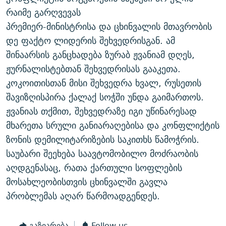
ᲒᲐᲛᲝᲘᲬᲔᲠᲔ
ᲛᲝᲚᲐᲞᲐᲠᲐᲙᲔ ᲢᲔᲥᲡᲢᲔᲑᲘ
ᲩᲔᲛᲘ ᲡᲘᲙᲕᲓᲘᲚᲘᲡ ᲛᲘᲖᲔᲖᲘᲐ COVID-19
რაიმე გარღვევას
პრემიერ-მინისტრისა და ცხინვალის მთავრობის
ᲨᲘᲜ - ᲣᲪᲮᲝᲔᲗᲨᲘ
11 ᲬᲔᲚᲘ - 11 ᲐᲛᲑᲐᲕᲘ
დე ფაქტო ლიდერის შეხვედრისგან. ამ
ᲚᲘᲢᲔᲠᲐᲢᲣᲠᲣᲚᲘ ᲬᲐᲮᲜᲐᲒᲔᲑᲘ
ᲡᲐᲞᲐᲠᲚᲐᲛᲔᲜᲢᲝ ᲐᲠᲩᲔᲕᲜᲔᲑᲘᲡ ᲘᲡᲢᲝᲠᲘᲐ
შინაარსის განცხადება ზურაბ ჟვანიამ დღეს,
ᲐᲛᲔᲠᲘᲙᲣᲚᲘ ᲛᲝᲗᲮᲠᲝᲑᲐ
ᲑᲐᲕᲨᲕᲔᲑᲘ ᲞᲠᲝᲡᲢᲘᲢᲣᲪᲘᲐᲨᲘ - ᲐᲛᲝᲣᲗᲥᲛᲔᲚᲘ ᲐᲛᲑᲐᲕᲘ
ჟურნალისტებთან შეხვედრისას გააკეთა.
რთე/რთ-ის ყველა საიტი
კოკოითისთან მისი შეხვედრა ხვალ, რუსეთის
ᲘᲛᲞᲔᲠᲘᲐ ᲓᲐ ᲠᲐᲓᲘᲝ
5 ᲐᲛᲑᲐᲕᲘ - 20 ᲘᲕᲜᲘᲡᲡ ᲓᲐᲨᲐᲕᲔᲑᲣᲚᲔᲑᲘ
შავიზღისპირა ქალაქ სოჭში უნდა გაიმართოს.
ᲐᲒᲕᲘᲡᲢᲝᲡ ᲝᲛᲘ
ჟვანიას თქმით, შეხვედრაზე იგი უწინარესად
ПРИВЕТ ᲙᲣᲚᲢᲣᲠᲐ
მხარეთა სრული განიარაღებისა და კონფლიქტის
ზონის დემილიტარიზების საკითხს წამოჭრის.
საუბარი შეეხება საავტომობილო მოძრაობის
აღდგენასაც, რათა ქართული სოფლების
მოსახლეობისთვის ცხინვალში გავლა
პრობლემას აღარ წარმოადგენდეს.
გაზიარება
Follow us