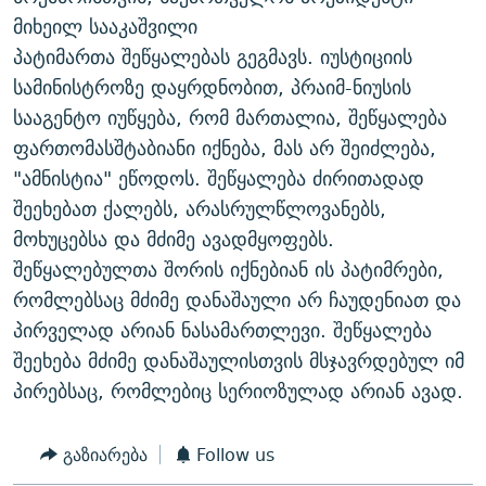
ᲒᲐᲛᲝᲘᲬᲔᲠᲔ
ᲛᲝᲚᲐᲞᲐᲠᲐᲙᲔ ᲢᲔᲥᲡᲢᲔᲑᲘ
ᲩᲔᲛᲘ ᲡᲘᲙᲕᲓᲘᲚᲘᲡ ᲛᲘᲖᲔᲖᲘᲐ COVID-19
მიხეილ სააკაშვილი
პატიმართა შეწყალებას გეგმავს. იუსტიციის
ᲨᲘᲜ - ᲣᲪᲮᲝᲔᲗᲨᲘ
11 ᲬᲔᲚᲘ - 11 ᲐᲛᲑᲐᲕᲘ
სამინისტროზე დაყრდნობით, პრაიმ-ნიუსის
ᲚᲘᲢᲔᲠᲐᲢᲣᲠᲣᲚᲘ ᲬᲐᲮᲜᲐᲒᲔᲑᲘ
ᲡᲐᲞᲐᲠᲚᲐᲛᲔᲜᲢᲝ ᲐᲠᲩᲔᲕᲜᲔᲑᲘᲡ ᲘᲡᲢᲝᲠᲘᲐ
სააგენტო იუწყება, რომ მართალია, შეწყალება
ᲐᲛᲔᲠᲘᲙᲣᲚᲘ ᲛᲝᲗᲮᲠᲝᲑᲐ
ᲑᲐᲕᲨᲕᲔᲑᲘ ᲞᲠᲝᲡᲢᲘᲢᲣᲪᲘᲐᲨᲘ - ᲐᲛᲝᲣᲗᲥᲛᲔᲚᲘ ᲐᲛᲑᲐᲕᲘ
ფართომასშტაბიანი იქნება, მას არ შეიძლება,
რთე/რთ-ის ყველა საიტი
"ამნისტია" ეწოდოს. შეწყალება ძირითადად
ᲘᲛᲞᲔᲠᲘᲐ ᲓᲐ ᲠᲐᲓᲘᲝ
5 ᲐᲛᲑᲐᲕᲘ - 20 ᲘᲕᲜᲘᲡᲡ ᲓᲐᲨᲐᲕᲔᲑᲣᲚᲔᲑᲘ
შეეხებათ ქალებს, არასრულწლოვანებს,
ᲐᲒᲕᲘᲡᲢᲝᲡ ᲝᲛᲘ
მოხუცებსა და მძიმე ავადმყოფებს.
ПРИВЕТ ᲙᲣᲚᲢᲣᲠᲐ
შეწყალებულთა შორის იქნებიან ის პატიმრები,
რომლებსაც მძიმე დანაშაული არ ჩაუდენიათ და
პირველად არიან ნასამართლევი. შეწყალება
შეეხება მძიმე დანაშაულისთვის მსჯავრდებულ იმ
პირებსაც, რომლებიც სერიოზულად არიან ავად.
გაზიარება
Follow us