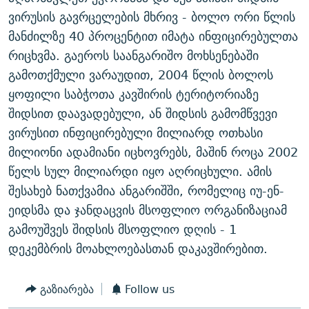
ᲒᲐᲛᲝᲘᲬᲔᲠᲔ
ᲛᲝᲚᲐᲞᲐᲠᲐᲙᲔ ᲢᲔᲥᲡᲢᲔᲑᲘ
ᲩᲔᲛᲘ ᲡᲘᲙᲕᲓᲘᲚᲘᲡ ᲛᲘᲖᲔᲖᲘᲐ COVID-19
ვირუსის გავრცელების მხრივ - ბოლო ორი წლის
მანძილზე 40 პროცენტით იმატა ინფიცირებულთა
ᲨᲘᲜ - ᲣᲪᲮᲝᲔᲗᲨᲘ
11 ᲬᲔᲚᲘ - 11 ᲐᲛᲑᲐᲕᲘ
რიცხვმა. გაეროს საანგარიშო მოხსენებაში
ᲚᲘᲢᲔᲠᲐᲢᲣᲠᲣᲚᲘ ᲬᲐᲮᲜᲐᲒᲔᲑᲘ
ᲡᲐᲞᲐᲠᲚᲐᲛᲔᲜᲢᲝ ᲐᲠᲩᲔᲕᲜᲔᲑᲘᲡ ᲘᲡᲢᲝᲠᲘᲐ
გამოთქმული ვარაუდით, 2004 წლის ბოლოს
ᲐᲛᲔᲠᲘᲙᲣᲚᲘ ᲛᲝᲗᲮᲠᲝᲑᲐ
ᲑᲐᲕᲨᲕᲔᲑᲘ ᲞᲠᲝᲡᲢᲘᲢᲣᲪᲘᲐᲨᲘ - ᲐᲛᲝᲣᲗᲥᲛᲔᲚᲘ ᲐᲛᲑᲐᲕᲘ
ყოფილი საბჭოთა კავშირის ტერიტორიაზე
რთე/რთ-ის ყველა საიტი
შიდსით დაავადებული, ან შიდსის გამომწვევი
ᲘᲛᲞᲔᲠᲘᲐ ᲓᲐ ᲠᲐᲓᲘᲝ
5 ᲐᲛᲑᲐᲕᲘ - 20 ᲘᲕᲜᲘᲡᲡ ᲓᲐᲨᲐᲕᲔᲑᲣᲚᲔᲑᲘ
ვირუსით ინფიცირებული მილიარდ ოთხასი
ᲐᲒᲕᲘᲡᲢᲝᲡ ᲝᲛᲘ
მილიონი ადამიანი იცხოვრებს, მაშინ როცა 2002
ПРИВЕТ ᲙᲣᲚᲢᲣᲠᲐ
წელს სულ მილიარდი იყო აღრიცხული. ამის
შესახებ ნათქვამია ანგარიშში, რომელიც იუ-ენ-
ეიდსმა და ჯანდაცვის მსოფლიო ორგანიზაციამ
გამოუშვეს შიდსის მსოფლიო დღის - 1
დეკემბრის მოახლოებასთან დაკავშირებით.
გაზიარება
Follow us