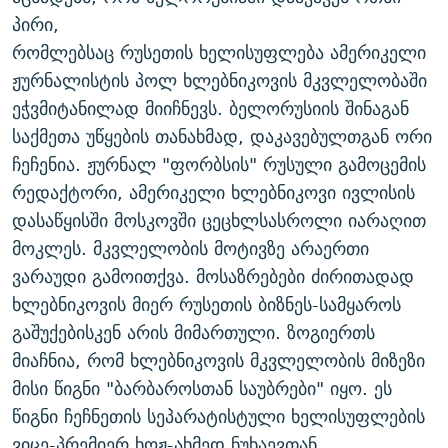
ᲒᲐᲛᲝᲘᲬᲔᲠᲔ
ᲛᲝᲚᲐᲞᲐᲠᲐᲙᲔ ᲢᲔᲥᲡᲢᲔᲑᲘ
ᲩᲔᲛᲘ ᲡᲘᲙᲕᲓᲘᲚᲘᲡ ᲛᲘᲖᲔᲖᲘᲐ COVID-19
პირი,
რომლებსაც რუსეთის ხელისუფლება ამერიკელი
ᲨᲘᲜ - ᲣᲪᲮᲝᲔᲗᲨᲘ
11 ᲬᲔᲚᲘ - 11 ᲐᲛᲑᲐᲕᲘ
ჟურნალისტის პოლ ხლებნიკოვის მკვლელობაში
ᲚᲘᲢᲔᲠᲐᲢᲣᲠᲣᲚᲘ ᲬᲐᲮᲜᲐᲒᲔᲑᲘ
ᲡᲐᲞᲐᲠᲚᲐᲛᲔᲜᲢᲝ ᲐᲠᲩᲔᲕᲜᲔᲑᲘᲡ ᲘᲡᲢᲝᲠᲘᲐ
ეჭვმიტანილად მიიჩნევს. ბელორუსიის შინაგან
ᲐᲛᲔᲠᲘᲙᲣᲚᲘ ᲛᲝᲗᲮᲠᲝᲑᲐ
ᲑᲐᲕᲨᲕᲔᲑᲘ ᲞᲠᲝᲡᲢᲘᲢᲣᲪᲘᲐᲨᲘ - ᲐᲛᲝᲣᲗᲥᲛᲔᲚᲘ ᲐᲛᲑᲐᲕᲘ
საქმეთა უწყების თანახმად, დაკავებულთგან ორი
რთე/რთ-ის ყველა საიტი
ჩეჩენია. ჟურნალ "ფორბსის" რუსული გამოცემის
ᲘᲛᲞᲔᲠᲘᲐ ᲓᲐ ᲠᲐᲓᲘᲝ
5 ᲐᲛᲑᲐᲕᲘ - 20 ᲘᲕᲜᲘᲡᲡ ᲓᲐᲨᲐᲕᲔᲑᲣᲚᲔᲑᲘ
რედაქტორი, ამერიკელი ხლებნიკოვი ივლისის
ᲐᲒᲕᲘᲡᲢᲝᲡ ᲝᲛᲘ
დასაწყისში მოსკოვში ცეცხლსასროლი იარაღით
ПРИВЕТ ᲙᲣᲚᲢᲣᲠᲐ
მოკლეს. მკვლელობის მოტივზე არაერთი
ვარაუდი გამოითქვა. მოსაზრებები ძირითადად
ხლებნიკოვის მიერ რუსეთის ბიზნეს-სამყაროს
გაშუქებისკენ არის მიმართული. ზოგიერთს
მიაჩნია, რომ ხლებნიკოვის მკვლელობის მიზეზი
მისი წიგნი "ბარბაროსთან საუბრები" იყო. ეს
წიგნი ჩეჩნეთის სეპარატისტული ხელისუფლების
ვიცე-პრემიერ ხოჟ-ახმედ ნუხაევთან