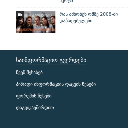
სკოტი
რას ამბობენ ომზე 2008-ში
დაბადებულები
ᲡᲐᲘᲜᲤᲝᲠᲛᲐᲪᲘᲝ ᲒᲕᲔᲠᲓᲔᲑᲘ
ЭХО КАВКАЗА
ჩვენ შესახებ
ᲒᲐᲛᲝᲘᲬᲔᲠᲔ
პირადი ინფორმაციის დაცვის წესები
ფორუმის წესები
დაგვიკავშირდით
რთე/რთ-ის ყველა საიტი