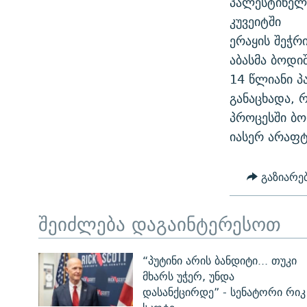
პალესტინელთ
ᲛᲝᲚᲐᲞᲐᲠᲐᲙᲔ ᲢᲔᲥᲡᲢᲔᲑᲘ
ᲩᲔᲛᲘ ᲡᲘᲙᲕᲓᲘᲚᲘᲡ ᲛᲘᲖᲔᲖᲘᲐ COVID-19
კუვეიტში
ᲨᲘᲜ - ᲣᲪᲮᲝᲔᲗᲨᲘ
ერაყის შეჭრ
11 ᲬᲔᲚᲘ - 11 ᲐᲛᲑᲐᲕᲘ
ᲚᲘᲢᲔᲠᲐᲢᲣᲠᲣᲚᲘ ᲬᲐᲮᲜᲐᲒᲔᲑᲘ
აბასმა ბოდი
ᲡᲐᲞᲐᲠᲚᲐᲛᲔᲜᲢᲝ ᲐᲠᲩᲔᲕᲜᲔᲑᲘᲡ ᲘᲡᲢᲝᲠᲘᲐ
ᲐᲛᲔᲠᲘᲙᲣᲚᲘ ᲛᲝᲗᲮᲠᲝᲑᲐ
14 წლიანი პ
ᲑᲐᲕᲨᲕᲔᲑᲘ ᲞᲠᲝᲡᲢᲘᲢᲣᲪᲘᲐᲨᲘ -
განაცხადა, 
ᲘᲛᲞᲔᲠᲘᲐ ᲓᲐ ᲠᲐᲓᲘᲝ
ᲐᲛᲝᲣᲗᲥᲛᲔᲚᲘ ᲐᲛᲑᲐᲕᲘ
პროცესში ბო
5 ᲐᲛᲑᲐᲕᲘ - 20 ᲘᲕᲜᲘᲡᲡ ᲓᲐᲨᲐᲕᲔᲑᲣᲚᲔᲑᲘ
იასერ არაფტ
ᲐᲒᲕᲘᲡᲢᲝᲡ ᲝᲛᲘ
გაზიარე
ПРИВЕТ ᲙᲣᲚᲢᲣᲠᲐ
შეიძლება დაგაინტერესოთ
“პუტინი არის ბანდიტი... თუკი
მხარს უჭერ, უნდა
დასანქცირდე” - სენატორი რიკ