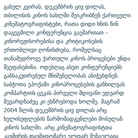
გასულ კვირას, დეკემბრის ცივ დილას,
ᲒᲐᲛᲝᲘᲬᲔᲠᲔ
ᲛᲝᲚᲐᲞᲐᲠᲐᲙᲔ ᲢᲔᲥᲡᲢᲔᲑᲘ
ᲩᲔᲛᲘ ᲡᲘᲙᲕᲓᲘᲚᲘᲡ ᲛᲘᲖᲔᲖᲘᲐ COVID-19
თბილისის კინოს სახლში შეიკრიბნენ ქართველი
ᲨᲘᲜ - ᲣᲪᲮᲝᲔᲗᲨᲘ
11 ᲬᲔᲚᲘ - 11 ᲐᲛᲑᲐᲕᲘ
კინემატოგრაფისტები, რათა დიდი ხნის წინ
ᲚᲘᲢᲔᲠᲐᲢᲣᲠᲣᲚᲘ ᲬᲐᲮᲜᲐᲒᲔᲑᲘ
ᲡᲐᲞᲐᲠᲚᲐᲛᲔᲜᲢᲝ ᲐᲠᲩᲔᲕᲜᲔᲑᲘᲡ ᲘᲡᲢᲝᲠᲘᲐ
დაგეგმილი კონფერენცია გაემართათ –
ᲐᲛᲔᲠᲘᲙᲣᲚᲘ ᲛᲝᲗᲮᲠᲝᲑᲐ
ᲑᲐᲕᲨᲕᲔᲑᲘ ᲞᲠᲝᲡᲢᲘᲢᲣᲪᲘᲐᲨᲘ - ᲐᲛᲝᲣᲗᲥᲛᲔᲚᲘ ᲐᲛᲑᲐᲕᲘ
კინორეჟისორებისა და კრიტიკოსების
რთე/რთ-ის ყველა საიტი
ერთობლივი ღონისძიება, რომელსაც
ᲘᲛᲞᲔᲠᲘᲐ ᲓᲐ ᲠᲐᲓᲘᲝ
5 ᲐᲛᲑᲐᲕᲘ - 20 ᲘᲕᲜᲘᲡᲡ ᲓᲐᲨᲐᲕᲔᲑᲣᲚᲔᲑᲘ
თანამედროვე ქართული კინოს პროცესები უნდა
ᲐᲒᲕᲘᲡᲢᲝᲡ ᲝᲛᲘ
შეეფასებინა. ოდესღაც ასეთ კონფერენციებს
ПРИВЕТ ᲙᲣᲚᲢᲣᲠᲐ
განსაკუთრებულ მნიშვნელობას ანიჭებდნენ.
საბჭოთა ეპოქაში კინოპროცესების განხილვას
კომპარტიის ცეკას პირველი მდივანი ედუარდ
შევარდნაძეც კი ესწრებოდა ხოლმე. მაგრამ
2004 წლის დეკემბრის ცივ დილას არც
ხელისუფლების წარმომადგენლები მოსულან
კინოს სახლში, არც კინემატოგრაფისტთა
კავშირის თავმჯდომარე ელდარ შენგელაია