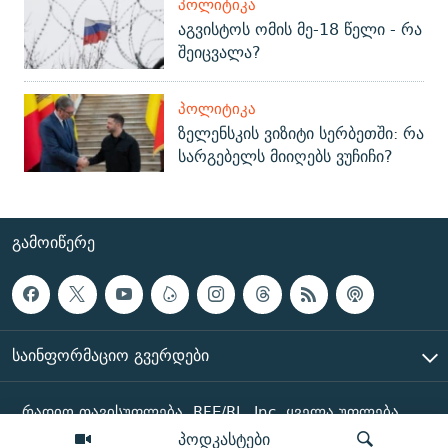
ᲞᲝᲚᲘᲢᲘᲙᲐ
აგვისტოს ომის მე-18 წელი - რა
შეიცვალა?
ᲞᲝᲚᲘᲢᲘᲙᲐ
ზელენსკის ვიზიტი სერბეთში: რა
სარგებელს მიიღებს ვუჩიჩი?
ᲒᲐᲛᲝᲘᲬᲔᲠᲔ
ᲡᲐᲘᲜᲤᲝᲠᲛᲐᲪᲘᲝ ᲒᲕᲔᲠᲓᲔᲑᲘ
რადიო თავისუფლება, RFE/RL, Inc. ყველა უფლება
დაცულია
პოდკასტები