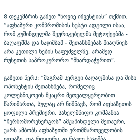
ᲒᲐᲛᲝᲘᲬᲔᲠᲔ
ᲛᲝᲚᲐᲞᲐᲠᲐᲙᲔ ᲢᲔᲥᲡᲢᲔᲑᲘ
ᲩᲔᲛᲘ ᲡᲘᲙᲕᲓᲘᲚᲘᲡ ᲛᲘᲖᲔᲖᲘᲐ COVID-19
8 დეკემბრის გაზეთ “ნოვიე იზვესტიას” თქმით,
ᲨᲘᲜ - ᲣᲪᲮᲝᲔᲗᲨᲘ
11 ᲬᲔᲚᲘ - 11 ᲐᲛᲑᲐᲕᲘ
“აფხაზური კომპრომისის სუსტი ადგილი ისაა,
ᲚᲘᲢᲔᲠᲐᲢᲣᲠᲣᲚᲘ ᲬᲐᲮᲜᲐᲒᲔᲑᲘ
ᲡᲐᲞᲐᲠᲚᲐᲛᲔᲜᲢᲝ ᲐᲠᲩᲔᲕᲜᲔᲑᲘᲡ ᲘᲡᲢᲝᲠᲘᲐ
რომ გუშინდელმა შეურიგებელმა მეტოქეებმა -
ᲐᲛᲔᲠᲘᲙᲣᲚᲘ ᲛᲝᲗᲮᲠᲝᲑᲐ
ᲑᲐᲕᲨᲕᲔᲑᲘ ᲞᲠᲝᲡᲢᲘᲢᲣᲪᲘᲐᲨᲘ - ᲐᲛᲝᲣᲗᲥᲛᲔᲚᲘ ᲐᲛᲑᲐᲕᲘ
ბაღაფშმა და ხაჯიმბამ - შეთანხმებას მიაღწიეს
რთე/რთ-ის ყველა საიტი
არა კეთილი ნების საფუძველზე, არამედ
ᲘᲛᲞᲔᲠᲘᲐ ᲓᲐ ᲠᲐᲓᲘᲝ
5 ᲐᲛᲑᲐᲕᲘ - 20 ᲘᲕᲜᲘᲡᲡ ᲓᲐᲨᲐᲕᲔᲑᲣᲚᲔᲑᲘ
რუსეთის საპროკურორო “მხარდაჭერით”.
ᲐᲒᲕᲘᲡᲢᲝᲡ ᲝᲛᲘ
ПРИВЕТ ᲙᲣᲚᲢᲣᲠᲐ
გაზეთი წერს: “მაგრამ სერგეი ბაღაფშისა და მისი
ოპონენტის შეთანხმება, რომელიც
კოლესნიკოვის მკაცრი მეთვალყურეობით
წარიმართა, სულაც არ ნიშნავს, რომ აფხაზეთის
ყოფილი პრემიერი, სახელმწიფო კომპანია
“ჩერნომორენერგოს” ამჟამინდელი მეთაური,
უარს ამბობს აფხაზეთში ერთმმართველობის
იდეაზე. და როგორც კი რაულ ხაჯიმბა,