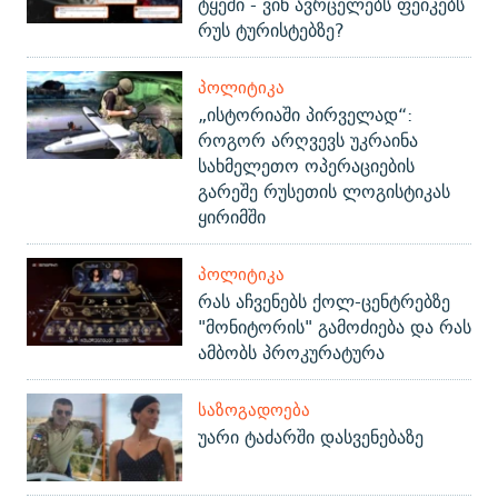
ტყეში - ვინ ავრცელებს ფეიკებს
რუს ტურისტებზე?
ᲞᲝᲚᲘᲢᲘᲙᲐ
„ისტორიაში პირველად“:
როგორ არღვევს უკრაინა
სახმელეთო ოპერაციების
გარეშე რუსეთის ლოგისტიკას
ყირიმში
ᲞᲝᲚᲘᲢᲘᲙᲐ
რას აჩვენებს ქოლ-ცენტრებზე
"მონიტორის" გამოძიება და რას
ამბობს პროკურატურა
ᲡᲐᲖᲝᲒᲐᲓᲝᲔᲑᲐ
უარი ტაძარში დასვენებაზე