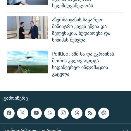
ხელმძღვანელობს
აზერბაიჯანის საგარეო
მინისტრი კიევს ეწვია და
ზელენსკის, ბუდანოვსა და
სიბიჰას შეხვდა
Politico: აშშ-სა და უკრაინას
შორის კვლავ აღდგა
სადაზვერვო ინფომაციის
გაცვლა
ᲒᲐᲛᲝᲘᲬᲔᲠᲔ
ᲡᲐᲘᲜᲤᲝᲠᲛᲐᲪᲘᲝ ᲒᲕᲔᲠᲓᲔᲑᲘ