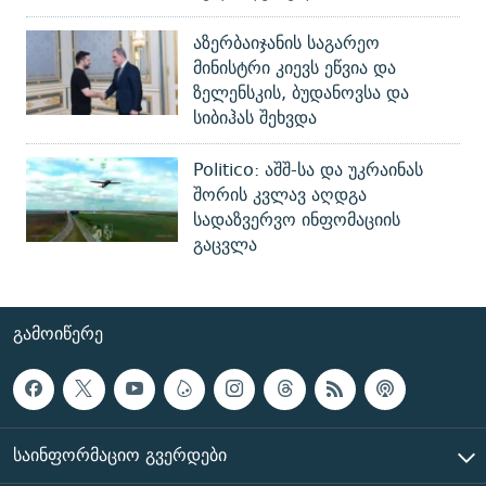
აზერბაიჯანის საგარეო
მინისტრი კიევს ეწვია და
ზელენსკის, ბუდანოვსა და
სიბიჰას შეხვდა
Politico: აშშ-სა და უკრაინას
შორის კვლავ აღდგა
სადაზვერვო ინფომაციის
გაცვლა
ᲒᲐᲛᲝᲘᲬᲔᲠᲔ
ᲡᲐᲘᲜᲤᲝᲠᲛᲐᲪᲘᲝ ᲒᲕᲔᲠᲓᲔᲑᲘ