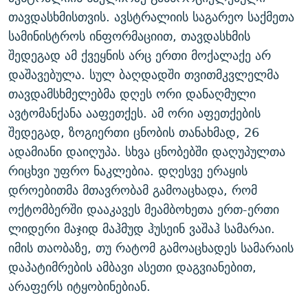
ᲒᲐᲛᲝᲘᲬᲔᲠᲔ
ᲛᲝᲚᲐᲞᲐᲠᲐᲙᲔ ᲢᲔᲥᲡᲢᲔᲑᲘ
ᲩᲔᲛᲘ ᲡᲘᲙᲕᲓᲘᲚᲘᲡ ᲛᲘᲖᲔᲖᲘᲐ COVID-19
თავდასხმისთვის. ავსტრალიის საგარეო საქმეთა
სამინისტროს ინფორმაციით, თავდასხმის
ᲨᲘᲜ - ᲣᲪᲮᲝᲔᲗᲨᲘ
11 ᲬᲔᲚᲘ - 11 ᲐᲛᲑᲐᲕᲘ
შედეგად ამ ქვეყნის არც ერთი მოქალაქე არ
ᲚᲘᲢᲔᲠᲐᲢᲣᲠᲣᲚᲘ ᲬᲐᲮᲜᲐᲒᲔᲑᲘ
ᲡᲐᲞᲐᲠᲚᲐᲛᲔᲜᲢᲝ ᲐᲠᲩᲔᲕᲜᲔᲑᲘᲡ ᲘᲡᲢᲝᲠᲘᲐ
დაშავებულა. სულ ბაღდადში თვითმკვლელმა
ᲐᲛᲔᲠᲘᲙᲣᲚᲘ ᲛᲝᲗᲮᲠᲝᲑᲐ
ᲑᲐᲕᲨᲕᲔᲑᲘ ᲞᲠᲝᲡᲢᲘᲢᲣᲪᲘᲐᲨᲘ - ᲐᲛᲝᲣᲗᲥᲛᲔᲚᲘ ᲐᲛᲑᲐᲕᲘ
თავდამსხმელებმა დღეს ორი დანაღმული
რთე/რთ-ის ყველა საიტი
ავტომანქანა ააფეთქეს. ამ ორი აფეთქების
ᲘᲛᲞᲔᲠᲘᲐ ᲓᲐ ᲠᲐᲓᲘᲝ
5 ᲐᲛᲑᲐᲕᲘ - 20 ᲘᲕᲜᲘᲡᲡ ᲓᲐᲨᲐᲕᲔᲑᲣᲚᲔᲑᲘ
შედეგად, ზოგიერთი ცნობის თანახმად, 26
ᲐᲒᲕᲘᲡᲢᲝᲡ ᲝᲛᲘ
ადამიანი დაიღუპა. სხვა ცნობებში დაღუპულთა
ПРИВЕТ ᲙᲣᲚᲢᲣᲠᲐ
რიცხვი უფრო ნაკლებია. დღესვე ერაყის
დროებითმა მთავრობამ გამოაცხადა, რომ
ოქტომბერში დააკავეს მეამბოხეთა ერთ-ერთი
ლიდერი მაჯიდ მაჰმუდ ჰუსეინ ვაშაჰ სამარაი.
იმის თაობაზე, თუ რატომ გამოაცხადეს სამარაის
დაპატიმრების ამბავი ასეთი დაგვიანებით,
არაფერს იტყობინებიან.