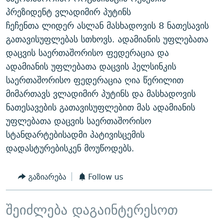
ᲒᲐᲛᲝᲘᲬᲔᲠᲔ
ᲛᲝᲚᲐᲞᲐᲠᲐᲙᲔ ᲢᲔᲥᲡᲢᲔᲑᲘ
ᲩᲔᲛᲘ ᲡᲘᲙᲕᲓᲘᲚᲘᲡ ᲛᲘᲖᲔᲖᲘᲐ COVID-19
პრეზიდენტ ვლადიმირ პუტინს
ჩეჩენთა ლიდერ ასლან მასხადოვის 8 ნათესავის
ᲨᲘᲜ - ᲣᲪᲮᲝᲔᲗᲨᲘ
11 ᲬᲔᲚᲘ - 11 ᲐᲛᲑᲐᲕᲘ
გათავისუფლებას სთხოვს. ადამიანის უფლებათა
ᲚᲘᲢᲔᲠᲐᲢᲣᲠᲣᲚᲘ ᲬᲐᲮᲜᲐᲒᲔᲑᲘ
ᲡᲐᲞᲐᲠᲚᲐᲛᲔᲜᲢᲝ ᲐᲠᲩᲔᲕᲜᲔᲑᲘᲡ ᲘᲡᲢᲝᲠᲘᲐ
დაცვის საერთაშორისო ფედერაცია და
ᲐᲛᲔᲠᲘᲙᲣᲚᲘ ᲛᲝᲗᲮᲠᲝᲑᲐ
ᲑᲐᲕᲨᲕᲔᲑᲘ ᲞᲠᲝᲡᲢᲘᲢᲣᲪᲘᲐᲨᲘ - ᲐᲛᲝᲣᲗᲥᲛᲔᲚᲘ ᲐᲛᲑᲐᲕᲘ
ადამიანის უფლებათა დაცვის ჰელსინკის
რთე/რთ-ის ყველა საიტი
საერთაშორისო ფედერაცია ღია წერილით
ᲘᲛᲞᲔᲠᲘᲐ ᲓᲐ ᲠᲐᲓᲘᲝ
5 ᲐᲛᲑᲐᲕᲘ - 20 ᲘᲕᲜᲘᲡᲡ ᲓᲐᲨᲐᲕᲔᲑᲣᲚᲔᲑᲘ
მიმართავს ვლადიმირ პუტინს და მასხადოვის
ᲐᲒᲕᲘᲡᲢᲝᲡ ᲝᲛᲘ
ნათესავების გათავისუფლებით მას ადამიანის
ПРИВЕТ ᲙᲣᲚᲢᲣᲠᲐ
უფლებათა დაცვის საერთაშორისო
სტანდარტებისადმი პატივისცემის
დადასტურებისკენ მოუწოდებს.
გაზიარება
Follow us
შეიძლება დაგაინტერესოთ