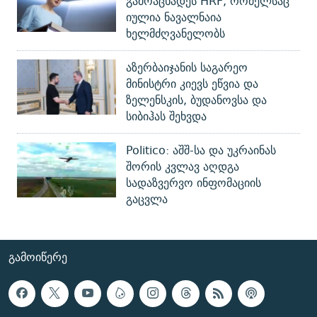
გამოაცხადეს HRF, რომელსაც
იულია ნავალნაია
ხელმძღვანელობს
აზერბაიჯანის საგარეო
მინისტრი კიევს ეწვია და
ზელენსკის, ბუდანოვსა და
სიბიჰას შეხვდა
Politico: აშშ-სა და უკრაინას
შორის კვლავ აღდგა
სადაზვერვო ინფომაციის
გაცვლა
ᲒᲐᲛᲝᲘᲬᲔᲠᲔ