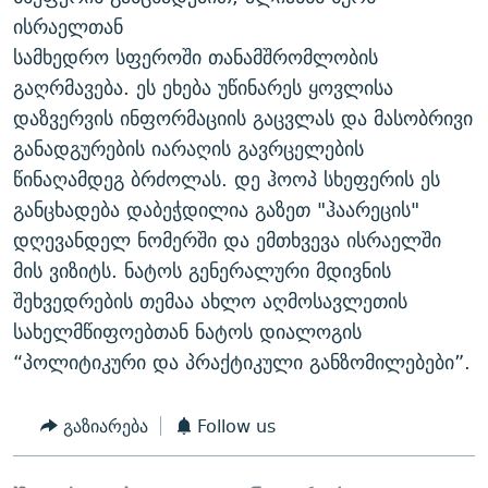
ᲒᲐᲛᲝᲘᲬᲔᲠᲔ
ᲛᲝᲚᲐᲞᲐᲠᲐᲙᲔ ᲢᲔᲥᲡᲢᲔᲑᲘ
ᲩᲔᲛᲘ ᲡᲘᲙᲕᲓᲘᲚᲘᲡ ᲛᲘᲖᲔᲖᲘᲐ COVID-19
ისრაელთან
სამხედრო სფეროში თანამშრომლობის
ᲨᲘᲜ - ᲣᲪᲮᲝᲔᲗᲨᲘ
11 ᲬᲔᲚᲘ - 11 ᲐᲛᲑᲐᲕᲘ
გაღრმავება. ეს ეხება უწინარეს ყოვლისა
ᲚᲘᲢᲔᲠᲐᲢᲣᲠᲣᲚᲘ ᲬᲐᲮᲜᲐᲒᲔᲑᲘ
ᲡᲐᲞᲐᲠᲚᲐᲛᲔᲜᲢᲝ ᲐᲠᲩᲔᲕᲜᲔᲑᲘᲡ ᲘᲡᲢᲝᲠᲘᲐ
დაზვერვის ინფორმაციის გაცვლას და მასობრივი
ᲐᲛᲔᲠᲘᲙᲣᲚᲘ ᲛᲝᲗᲮᲠᲝᲑᲐ
ᲑᲐᲕᲨᲕᲔᲑᲘ ᲞᲠᲝᲡᲢᲘᲢᲣᲪᲘᲐᲨᲘ - ᲐᲛᲝᲣᲗᲥᲛᲔᲚᲘ ᲐᲛᲑᲐᲕᲘ
განადგურების იარაღის გავრცელების
რთე/რთ-ის ყველა საიტი
წინაღამდეგ ბრძოლას. დე ჰოოპ სხეფერის ეს
ᲘᲛᲞᲔᲠᲘᲐ ᲓᲐ ᲠᲐᲓᲘᲝ
5 ᲐᲛᲑᲐᲕᲘ - 20 ᲘᲕᲜᲘᲡᲡ ᲓᲐᲨᲐᲕᲔᲑᲣᲚᲔᲑᲘ
განცხადება დაბეჭდილია გაზეთ "ჰაარეცის"
ᲐᲒᲕᲘᲡᲢᲝᲡ ᲝᲛᲘ
დღევანდელ ნომერში და ემთხვევა ისრაელში
ПРИВЕТ ᲙᲣᲚᲢᲣᲠᲐ
მის ვიზიტს. ნატოს გენერალური მდივნის
შეხვედრების თემაა ახლო აღმოსავლეთის
სახელმწიფოებთან ნატოს დიალოგის
“პოლიტიკური და პრაქტიკული განზომილებები”.
გაზიარება
Follow us