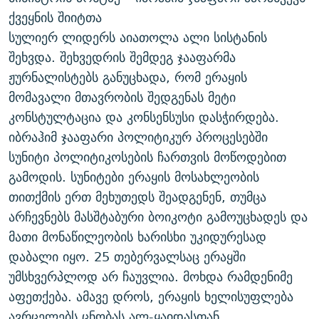
ᲒᲐᲛᲝᲘᲬᲔᲠᲔ
ᲛᲝᲚᲐᲞᲐᲠᲐᲙᲔ ᲢᲔᲥᲡᲢᲔᲑᲘ
ᲩᲔᲛᲘ ᲡᲘᲙᲕᲓᲘᲚᲘᲡ ᲛᲘᲖᲔᲖᲘᲐ COVID-19
ქვეყნის შიიტთა
სულიერ ლიდერს აიათოლა ალი სისტანის
ᲨᲘᲜ - ᲣᲪᲮᲝᲔᲗᲨᲘ
11 ᲬᲔᲚᲘ - 11 ᲐᲛᲑᲐᲕᲘ
შეხვდა. შეხვედრის შემდეგ ჯააფარმა
ᲚᲘᲢᲔᲠᲐᲢᲣᲠᲣᲚᲘ ᲬᲐᲮᲜᲐᲒᲔᲑᲘ
ᲡᲐᲞᲐᲠᲚᲐᲛᲔᲜᲢᲝ ᲐᲠᲩᲔᲕᲜᲔᲑᲘᲡ ᲘᲡᲢᲝᲠᲘᲐ
ჟურნალისტებს განუცხადა, რომ ერაყის
ᲐᲛᲔᲠᲘᲙᲣᲚᲘ ᲛᲝᲗᲮᲠᲝᲑᲐ
ᲑᲐᲕᲨᲕᲔᲑᲘ ᲞᲠᲝᲡᲢᲘᲢᲣᲪᲘᲐᲨᲘ - ᲐᲛᲝᲣᲗᲥᲛᲔᲚᲘ ᲐᲛᲑᲐᲕᲘ
მომავალი მთავრობის შედგენას მეტი
რთე/რთ-ის ყველა საიტი
კონსტულტაცია და კონსენსუსი დასჭირდება.
ᲘᲛᲞᲔᲠᲘᲐ ᲓᲐ ᲠᲐᲓᲘᲝ
5 ᲐᲛᲑᲐᲕᲘ - 20 ᲘᲕᲜᲘᲡᲡ ᲓᲐᲨᲐᲕᲔᲑᲣᲚᲔᲑᲘ
იბრაჰიმ ჯააფარი პოლიტიკურ პროცესებში
ᲐᲒᲕᲘᲡᲢᲝᲡ ᲝᲛᲘ
სუნიტი პოლიტიკოსების ჩართვის მოწოდებით
ПРИВЕТ ᲙᲣᲚᲢᲣᲠᲐ
გამოდის. სუნიტები ერაყის მოსახლეობის
თითქმის ერთ მეხუთედს შეადგენენ, თუმცა
არჩევნებს მასშტაბური ბოიკოტი გამოუცხადეს და
მათი მონაწილეობის ხარისხი უკიდურესად
დაბალი იყო. 25 თებერვალსაც ერაყში
უმსხვერპლოდ არ ჩაუვლია. მოხდა რამდენიმე
აფეთქება. ამავე დროს, ერაყის ხელისუფლება
ავრცელებს ცნობას ალ-ყაიდასთან