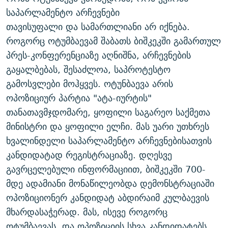
ᲒᲐᲛᲝᲘᲬᲔᲠᲔ
ᲛᲝᲚᲐᲞᲐᲠᲐᲙᲔ ᲢᲔᲥᲡᲢᲔᲑᲘ
ᲩᲔᲛᲘ ᲡᲘᲙᲕᲓᲘᲚᲘᲡ ᲛᲘᲖᲔᲖᲘᲐ COVID-19
საპარლამენტო არჩევნები
თავისუფალი და სამართლიანი არ იქნება.
ᲨᲘᲜ - ᲣᲪᲮᲝᲔᲗᲨᲘ
11 ᲬᲔᲚᲘ - 11 ᲐᲛᲑᲐᲕᲘ
როგორც ოტუმბაევამ შაბათს ბიშკეკში გამართულ
ᲚᲘᲢᲔᲠᲐᲢᲣᲠᲣᲚᲘ ᲬᲐᲮᲜᲐᲒᲔᲑᲘ
ᲡᲐᲞᲐᲠᲚᲐᲛᲔᲜᲢᲝ ᲐᲠᲩᲔᲕᲜᲔᲑᲘᲡ ᲘᲡᲢᲝᲠᲘᲐ
პრეს-კონფერენციაზე აღნიშნა, არჩევნების
ᲐᲛᲔᲠᲘᲙᲣᲚᲘ ᲛᲝᲗᲮᲠᲝᲑᲐ
ᲑᲐᲕᲨᲕᲔᲑᲘ ᲞᲠᲝᲡᲢᲘᲢᲣᲪᲘᲐᲨᲘ - ᲐᲛᲝᲣᲗᲥᲛᲔᲚᲘ ᲐᲛᲑᲐᲕᲘ
გაყალბებას, შესაძლოა, საპროტესტო
რთე/რთ-ის ყველა საიტი
გამოსვლები მოჰყვეს. ოტუნბაევა არის
ᲘᲛᲞᲔᲠᲘᲐ ᲓᲐ ᲠᲐᲓᲘᲝ
5 ᲐᲛᲑᲐᲕᲘ - 20 ᲘᲕᲜᲘᲡᲡ ᲓᲐᲨᲐᲕᲔᲑᲣᲚᲔᲑᲘ
ოპოზიციურ პარტია "ატა-იურტის"
ᲐᲒᲕᲘᲡᲢᲝᲡ ᲝᲛᲘ
თანათავმჯდომარე, ყოფილი საგარეო საქმეთა
ПРИВЕТ ᲙᲣᲚᲢᲣᲠᲐ
მინისტრი და ყოფილი ელჩი. მას უარი უთხრეს
ხვალინდელი საპარლამენტო არჩევნებისათვის
კანდიდატად რეგისტრაციაზე. დღესვე
გავრცელებული ინფორმაციით, ბიშკეკში 700-
მდე ადამიანი მონაწილეობდა დემონსტრაციაში
ოპოზიციონერ კანდიდატ აბდირაიმ კულბაევის
მხარდასაჭერად. მას, ისევე როგორც
ოტუმბაევას, და ოპოზიციის სხვა კანდიდატებს,