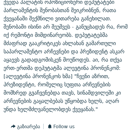
ქვედა პალატის ოპოზიციონერი დეპუტატები
ᲒᲐᲛᲝᲘᲬᲔᲠᲔ
ᲛᲝᲚᲐᲞᲐᲠᲐᲙᲔ ᲢᲔᲥᲡᲢᲔᲑᲘ
ᲩᲔᲛᲘ ᲡᲘᲙᲕᲓᲘᲚᲘᲡ ᲛᲘᲖᲔᲖᲘᲐ COVID-19
პარლამენტის შენობასთან შეიკრიბნენ, რათა
ᲨᲘᲜ - ᲣᲪᲮᲝᲔᲗᲨᲘ
11 ᲬᲔᲚᲘ - 11 ᲐᲛᲑᲐᲕᲘ
ქვეყანაში შექმნილი ვითარება განეხილათ.
შენობაში ისინი არ შეუშვეს - განუცხადეს რა, რომ
ᲚᲘᲢᲔᲠᲐᲢᲣᲠᲣᲚᲘ ᲬᲐᲮᲜᲐᲒᲔᲑᲘ
ᲡᲐᲞᲐᲠᲚᲐᲛᲔᲜᲢᲝ ᲐᲠᲩᲔᲕᲜᲔᲑᲘᲡ ᲘᲡᲢᲝᲠᲘᲐ
იქ რემონტი მიმდინარეობს. დეპუტატებმა
ᲐᲛᲔᲠᲘᲙᲣᲚᲘ ᲛᲝᲗᲮᲠᲝᲑᲐ
ᲑᲐᲕᲨᲕᲔᲑᲘ ᲞᲠᲝᲡᲢᲘᲢᲣᲪᲘᲐᲨᲘ - ᲐᲛᲝᲣᲗᲥᲛᲔᲚᲘ ᲐᲛᲑᲐᲕᲘ
მძაფრად გააკრიტიკეს ახლახან გამართული
რთე/რთ-ის ყველა საიტი
ᲘᲛᲞᲔᲠᲘᲐ ᲓᲐ ᲠᲐᲓᲘᲝ
5 ᲐᲛᲑᲐᲕᲘ - 20 ᲘᲕᲜᲘᲡᲡ ᲓᲐᲨᲐᲕᲔᲑᲣᲚᲔᲑᲘ
საპარლამენტო არჩევნები და პრეზიდენტ ასკარ
აყაევს გადადგომისკენ მოუწოდეს. აი, რა თქვა
ᲐᲒᲕᲘᲡᲢᲝᲡ ᲝᲛᲘ
ერთ-ერთმა დეპუტატმა ალევტინა პრონენკომ:
ПРИВЕТ ᲙᲣᲚᲢᲣᲠᲐ
[ალევტინა პრონენკოს ხმა] "ჩვენი აზრით,
პრეზიდენტი, რომელიც სუფთა არჩევნების
მომხრედ გვაჩვენებდა თავს, სინამდვილეში კი
არჩევნების გაყალბებას უწყობდა ხელს, აღარ
უნდა ხელმძღვანელობდეს ქვეყანას."
გაზიარება
Follow us