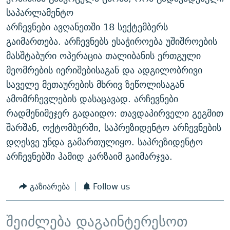
ᲒᲐᲛᲝᲘᲬᲔᲠᲔ
ᲛᲝᲚᲐᲞᲐᲠᲐᲙᲔ ᲢᲔᲥᲡᲢᲔᲑᲘ
ᲩᲔᲛᲘ ᲡᲘᲙᲕᲓᲘᲚᲘᲡ ᲛᲘᲖᲔᲖᲘᲐ COVID-19
საპარლამენტო
არჩევნები ავღანეთში 18 სექტემბერს
ᲨᲘᲜ - ᲣᲪᲮᲝᲔᲗᲨᲘ
11 ᲬᲔᲚᲘ - 11 ᲐᲛᲑᲐᲕᲘ
გაიმართება. არჩევნებს ესაჭიროება უშიშროების
ᲚᲘᲢᲔᲠᲐᲢᲣᲠᲣᲚᲘ ᲬᲐᲮᲜᲐᲒᲔᲑᲘ
ᲡᲐᲞᲐᲠᲚᲐᲛᲔᲜᲢᲝ ᲐᲠᲩᲔᲕᲜᲔᲑᲘᲡ ᲘᲡᲢᲝᲠᲘᲐ
მასშტაბური ოპერაცია თალიბანის ერთგული
ᲐᲛᲔᲠᲘᲙᲣᲚᲘ ᲛᲝᲗᲮᲠᲝᲑᲐ
ᲑᲐᲕᲨᲕᲔᲑᲘ ᲞᲠᲝᲡᲢᲘᲢᲣᲪᲘᲐᲨᲘ - ᲐᲛᲝᲣᲗᲥᲛᲔᲚᲘ ᲐᲛᲑᲐᲕᲘ
მეომრების იერიშებისაგან და ადგილობრივი
რთე/რთ-ის ყველა საიტი
საველე მეთაურების მხრივ ზეწოლისაგან
ᲘᲛᲞᲔᲠᲘᲐ ᲓᲐ ᲠᲐᲓᲘᲝ
5 ᲐᲛᲑᲐᲕᲘ - 20 ᲘᲕᲜᲘᲡᲡ ᲓᲐᲨᲐᲕᲔᲑᲣᲚᲔᲑᲘ
ამომრჩევლების დასაცავად. არჩევნები
ᲐᲒᲕᲘᲡᲢᲝᲡ ᲝᲛᲘ
რადმენიმეჯერ გადაიდო: თავდაპირველი გეგმით
ПРИВЕТ ᲙᲣᲚᲢᲣᲠᲐ
შარშან, ოქტომბერში, საპრეზიდენტო არჩევნების
დღესვე უნდა გამართულიყო. საპრეზიდენტო
არჩევნებში ჰამიდ კარზაიმ გაიმარჯვა.
გაზიარება
Follow us
შეიძლება დაგაინტერესოთ