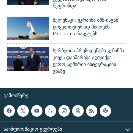
შეფრინდა
ზელენსკი: უკრაინა აშშ-ისგან
ყოველთვიურად მიიღებს
Patriot-ის რაკეტებს
სერბეთის პრეზიდენტმა ვუჩიჩმა
კიევს დახმარება აღუთქვა
ევროკავშირში ინტეგრაციის
გზაზე
ᲒᲐᲛᲝᲘᲬᲔᲠᲔ
ᲡᲐᲘᲜᲤᲝᲠᲛᲐᲪᲘᲝ ᲒᲕᲔᲠᲓᲔᲑᲘ