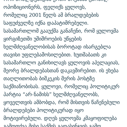
ᲒᲐᲛᲝᲘᲬᲔᲠᲔ
ᲛᲝᲚᲐᲞᲐᲠᲐᲙᲔ ᲢᲔᲥᲡᲢᲔᲑᲘ
ᲩᲔᲛᲘ ᲡᲘᲙᲕᲓᲘᲚᲘᲡ ᲛᲘᲖᲔᲖᲘᲐ COVID-19
ოპოზიციონერს, ფელიქს ყულოვს,
რომელიც 2001 წელს ამ ბრალდებების
ᲨᲘᲜ - ᲣᲪᲮᲝᲔᲗᲨᲘ
11 ᲬᲔᲚᲘ - 11 ᲐᲛᲑᲐᲕᲘ
საფუძველზე იქნა დაპატიმრებული.
ᲚᲘᲢᲔᲠᲐᲢᲣᲠᲣᲚᲘ ᲬᲐᲮᲜᲐᲒᲔᲑᲘ
ᲡᲐᲞᲐᲠᲚᲐᲛᲔᲜᲢᲝ ᲐᲠᲩᲔᲕᲜᲔᲑᲘᲡ ᲘᲡᲢᲝᲠᲘᲐ
სასამართლომ გააუქმა განაჩენი, რომ ყულოვმა
ᲐᲛᲔᲠᲘᲙᲣᲚᲘ ᲛᲝᲗᲮᲠᲝᲑᲐ
ᲑᲐᲕᲨᲕᲔᲑᲘ ᲞᲠᲝᲡᲢᲘᲢᲣᲪᲘᲐᲨᲘ - ᲐᲛᲝᲣᲗᲥᲛᲔᲚᲘ ᲐᲛᲑᲐᲕᲘ
ყირგიზეთში უშიშროების უწყების
რთე/რთ-ის ყველა საიტი
ხელმძღვანელობისას ბოროტად ისარგებლა
ᲘᲛᲞᲔᲠᲘᲐ ᲓᲐ ᲠᲐᲓᲘᲝ
5 ᲐᲛᲑᲐᲕᲘ - 20 ᲘᲕᲜᲘᲡᲡ ᲓᲐᲨᲐᲕᲔᲑᲣᲚᲔᲑᲘ
თავისი უფლებამოსილებით. ხუთშაბათს კი
ᲐᲒᲕᲘᲡᲢᲝᲡ ᲝᲛᲘ
სასამართლო განიხილავს ყულოვის აპელაციას,
ПРИВЕТ ᲙᲣᲚᲢᲣᲠᲐ
მეორე ბრალდებასთან დაკავშირებით. ის ეხება
თაღლითობას ბიშკეკის მერის პოსტზე
საქმიანობისას. ყულოვი, რომელიც პოლიტიკურ
პარტია “არ-ნამისს” ხელმძღვანელობს,
ყოველთვის ამბობდა, რომ მისთვის წაჩენებული
ბრალდებები პოლიტიკურად იყო
მოტივირებული. დღეს ყულოვმა კმაყოფილება
გამოთქვა მისი საქმის გადასინჯვის გამო.