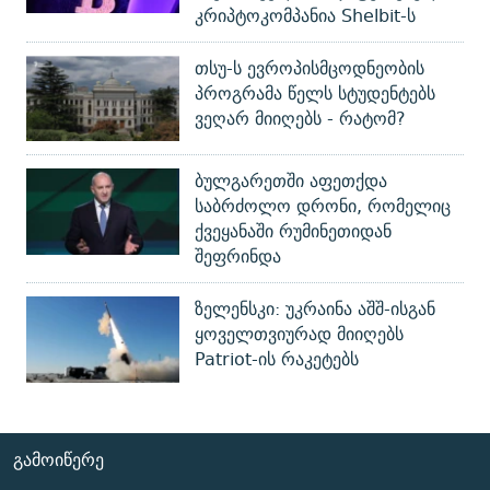
კრიპტოკომპანია Shelbit-ს
თსუ-ს ევროპისმცოდნეობის
პროგრამა წელს სტუდენტებს
ვეღარ მიიღებს - რატომ?
ბულგარეთში აფეთქდა
საბრძოლო დრონი, რომელიც
ქვეყანაში რუმინეთიდან
შეფრინდა
ზელენსკი: უკრაინა აშშ-ისგან
ყოველთვიურად მიიღებს
Patriot-ის რაკეტებს
ᲒᲐᲛᲝᲘᲬᲔᲠᲔ