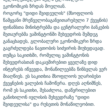
ᲒᲐᲛᲝᲘᲬᲔᲠᲔ
ᲛᲝᲚᲐᲞᲐᲠᲐᲙᲔ ᲢᲔᲥᲡᲢᲔᲑᲘ
ᲩᲔᲛᲘ ᲡᲘᲙᲕᲓᲘᲚᲘᲡ ᲛᲘᲖᲔᲖᲘᲐ COVID-19
ეკონომიკის ზრდას მოელიან.
როგორც "დიდი შვიდეულის" (მსოფლიოს
ᲨᲘᲜ - ᲣᲪᲮᲝᲔᲗᲨᲘ
11 ᲬᲔᲚᲘ - 11 ᲐᲛᲑᲐᲕᲘ
წამყვანი მრეწველობაგანვითარებული 7 ქვეყნის)
ᲚᲘᲢᲔᲠᲐᲢᲣᲠᲣᲚᲘ ᲬᲐᲮᲜᲐᲒᲔᲑᲘ
ᲡᲐᲞᲐᲠᲚᲐᲛᲔᲜᲢᲝ ᲐᲠᲩᲔᲕᲜᲔᲑᲘᲡ ᲘᲡᲢᲝᲠᲘᲐ
ფინანსთა მინისტრებმა და ცენტრალური ბანკების
ᲐᲛᲔᲠᲘᲙᲣᲚᲘ ᲛᲝᲗᲮᲠᲝᲑᲐ
ᲑᲐᲕᲨᲕᲔᲑᲘ ᲞᲠᲝᲡᲢᲘᲢᲣᲪᲘᲐᲨᲘ - ᲐᲛᲝᲣᲗᲥᲛᲔᲚᲘ ᲐᲛᲑᲐᲕᲘ
მეთაურებმა ვაშინგტონში შეხვედრის შემდეგ
რთე/რთ-ის ყველა საიტი
განაცხადეს, გლობალური ეკონომიკური ზრდა
ᲘᲛᲞᲔᲠᲘᲐ ᲓᲐ ᲠᲐᲓᲘᲝ
5 ᲐᲛᲑᲐᲕᲘ - 20 ᲘᲕᲜᲘᲡᲡ ᲓᲐᲨᲐᲕᲔᲑᲣᲚᲔᲑᲘ
გაგრძელდება ნავთობის სიძვირის მიუხედავად.
ᲐᲒᲕᲘᲡᲢᲝᲡ ᲝᲛᲘ
თუმცა საკითხში, რომელიც ვაშინგტონის
ПРИВЕТ ᲙᲣᲚᲢᲣᲠᲐ
შეხვედრასთან დაკავშირებით ყველაზე დიდ
ინტერესს იწვევდა, მონაწილეებმა წინსვლას ვერ
მიაღწიეს. ეს საკითხია მსოფლიოს უღარიბესი
ქვეყნების ვალების ჩამოწერა. დღეს აღნიშნეს,
რომ ეს საკითხი, შესაძლოა, დაწვრილებით
განიხილონ ივლისის შეხვედრაზე "დიდი
შვიდეულისა" და რუსეთის მონაწილეობით.