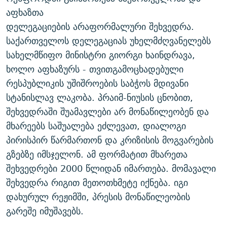
ᲒᲐᲛᲝᲘᲬᲔᲠᲔ
ᲛᲝᲚᲐᲞᲐᲠᲐᲙᲔ ᲢᲔᲥᲡᲢᲔᲑᲘ
ᲩᲔᲛᲘ ᲡᲘᲙᲕᲓᲘᲚᲘᲡ ᲛᲘᲖᲔᲖᲘᲐ COVID-19
აფხაზთა
დელეგაციების არაფორმალური შეხვედრა.
ᲨᲘᲜ - ᲣᲪᲮᲝᲔᲗᲨᲘ
11 ᲬᲔᲚᲘ - 11 ᲐᲛᲑᲐᲕᲘ
საქართველოს დელეგაციას უხელმძღვანელებს
ᲚᲘᲢᲔᲠᲐᲢᲣᲠᲣᲚᲘ ᲬᲐᲮᲜᲐᲒᲔᲑᲘ
ᲡᲐᲞᲐᲠᲚᲐᲛᲔᲜᲢᲝ ᲐᲠᲩᲔᲕᲜᲔᲑᲘᲡ ᲘᲡᲢᲝᲠᲘᲐ
სახელმწიფო მინისტრი გიორგი ხაინდრავა,
ᲐᲛᲔᲠᲘᲙᲣᲚᲘ ᲛᲝᲗᲮᲠᲝᲑᲐ
ᲑᲐᲕᲨᲕᲔᲑᲘ ᲞᲠᲝᲡᲢᲘᲢᲣᲪᲘᲐᲨᲘ - ᲐᲛᲝᲣᲗᲥᲛᲔᲚᲘ ᲐᲛᲑᲐᲕᲘ
ხოლო აფხაზურს - თვითგამოცხადებული
რთე/რთ-ის ყველა საიტი
რესპუბლიკის უშიშროების საბჭოს მდივანი
ᲘᲛᲞᲔᲠᲘᲐ ᲓᲐ ᲠᲐᲓᲘᲝ
5 ᲐᲛᲑᲐᲕᲘ - 20 ᲘᲕᲜᲘᲡᲡ ᲓᲐᲨᲐᲕᲔᲑᲣᲚᲔᲑᲘ
სტანისლავ ლაკობა. პრაიმ-ნიუსის ცნობით,
ᲐᲒᲕᲘᲡᲢᲝᲡ ᲝᲛᲘ
შეხვედრაში შუამავლები არ მონაწილეობენ და
ПРИВЕТ ᲙᲣᲚᲢᲣᲠᲐ
მხარეებს საშუალება ეძლევათ, დიალოგი
პირისპირ წარმართონ და კრიზისის მოგვარების
გზებზე იმსჯელონ. ამ ფორმატით მხარეთა
შეხვედრები 2000 წლიდან იმართება. მომავალი
შეხვედრა რიგით მეთოთხმეტე იქნება. იგი
დახურულ რეჟიმში, პრესის მონაწილეობის
გარეშე იმუშავებს.