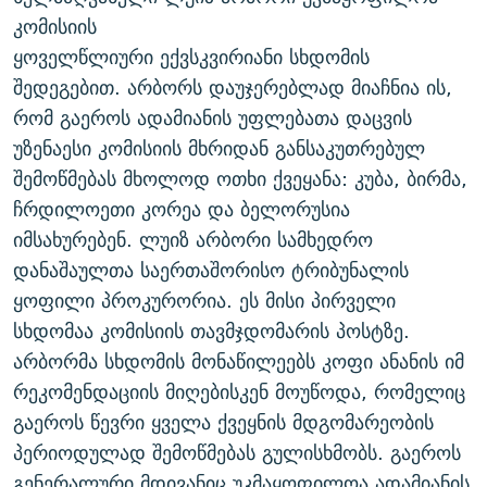
ᲒᲐᲛᲝᲘᲬᲔᲠᲔ
ᲛᲝᲚᲐᲞᲐᲠᲐᲙᲔ ᲢᲔᲥᲡᲢᲔᲑᲘ
ᲩᲔᲛᲘ ᲡᲘᲙᲕᲓᲘᲚᲘᲡ ᲛᲘᲖᲔᲖᲘᲐ COVID-19
კომისიის
ყოველწლიური ექვსკვირიანი სხდომის
ᲨᲘᲜ - ᲣᲪᲮᲝᲔᲗᲨᲘ
11 ᲬᲔᲚᲘ - 11 ᲐᲛᲑᲐᲕᲘ
შედეგებით. არბორს დაუჯერებლად მიაჩნია ის,
ᲚᲘᲢᲔᲠᲐᲢᲣᲠᲣᲚᲘ ᲬᲐᲮᲜᲐᲒᲔᲑᲘ
ᲡᲐᲞᲐᲠᲚᲐᲛᲔᲜᲢᲝ ᲐᲠᲩᲔᲕᲜᲔᲑᲘᲡ ᲘᲡᲢᲝᲠᲘᲐ
რომ გაეროს ადამიანის უფლებათა დაცვის
ᲐᲛᲔᲠᲘᲙᲣᲚᲘ ᲛᲝᲗᲮᲠᲝᲑᲐ
ᲑᲐᲕᲨᲕᲔᲑᲘ ᲞᲠᲝᲡᲢᲘᲢᲣᲪᲘᲐᲨᲘ - ᲐᲛᲝᲣᲗᲥᲛᲔᲚᲘ ᲐᲛᲑᲐᲕᲘ
უზენაესი კომისიის მხრიდან განსაკუთრებულ
რთე/რთ-ის ყველა საიტი
შემოწმებას მხოლოდ ოთხი ქვეყანა: კუბა, ბირმა,
ᲘᲛᲞᲔᲠᲘᲐ ᲓᲐ ᲠᲐᲓᲘᲝ
5 ᲐᲛᲑᲐᲕᲘ - 20 ᲘᲕᲜᲘᲡᲡ ᲓᲐᲨᲐᲕᲔᲑᲣᲚᲔᲑᲘ
ჩრდილოეთი კორეა და ბელორუსია
ᲐᲒᲕᲘᲡᲢᲝᲡ ᲝᲛᲘ
იმსახურებენ. ლუიზ არბორი სამხედრო
ПРИВЕТ ᲙᲣᲚᲢᲣᲠᲐ
დანაშაულთა საერთაშორისო ტრიბუნალის
ყოფილი პროკურორია. ეს მისი პირველი
სხდომაა კომისიის თავმჯდომარის პოსტზე.
არბორმა სხდომის მონაწილეებს კოფი ანანის იმ
რეკომენდაციის მიღებისკენ მოუწოდა, რომელიც
გაეროს წევრი ყველა ქვეყნის მდგომარეობის
პერიოდულად შემოწმებას გულისხმობს. გაეროს
გენერალური მდივანიც უკმაყოფილოა ადამიანის