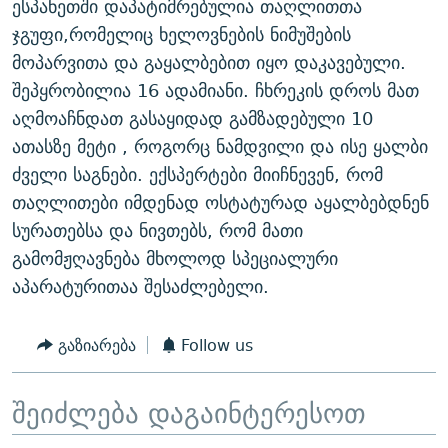
ესპანეთში დაპატიმრებულია თაღლითთა
ᲒᲐᲛᲝᲘᲬᲔᲠᲔ
ᲛᲝᲚᲐᲞᲐᲠᲐᲙᲔ ᲢᲔᲥᲡᲢᲔᲑᲘ
ᲩᲔᲛᲘ ᲡᲘᲙᲕᲓᲘᲚᲘᲡ ᲛᲘᲖᲔᲖᲘᲐ COVID-19
ჯგუფი,რომელიც ხელოვნების ნიმუშების
ᲨᲘᲜ - ᲣᲪᲮᲝᲔᲗᲨᲘ
11 ᲬᲔᲚᲘ - 11 ᲐᲛᲑᲐᲕᲘ
მოპარვითა და გაყალბებით იყო დაკავებული.
შეპყრობილია 16 ადამიანი. ჩხრეკის დროს მათ
ᲚᲘᲢᲔᲠᲐᲢᲣᲠᲣᲚᲘ ᲬᲐᲮᲜᲐᲒᲔᲑᲘ
ᲡᲐᲞᲐᲠᲚᲐᲛᲔᲜᲢᲝ ᲐᲠᲩᲔᲕᲜᲔᲑᲘᲡ ᲘᲡᲢᲝᲠᲘᲐ
აღმოაჩნდათ გასაყიდად გამზადებული 10
ᲐᲛᲔᲠᲘᲙᲣᲚᲘ ᲛᲝᲗᲮᲠᲝᲑᲐ
ᲑᲐᲕᲨᲕᲔᲑᲘ ᲞᲠᲝᲡᲢᲘᲢᲣᲪᲘᲐᲨᲘ - ᲐᲛᲝᲣᲗᲥᲛᲔᲚᲘ ᲐᲛᲑᲐᲕᲘ
ათასზე მეტი , როგორც ნამდვილი და ისე ყალბი
რთე/რთ-ის ყველა საიტი
ᲘᲛᲞᲔᲠᲘᲐ ᲓᲐ ᲠᲐᲓᲘᲝ
5 ᲐᲛᲑᲐᲕᲘ - 20 ᲘᲕᲜᲘᲡᲡ ᲓᲐᲨᲐᲕᲔᲑᲣᲚᲔᲑᲘ
ძველი საგნები. ექსპერტები მიიჩნევენ, რომ
თაღლითები იმდენად ოსტატურად აყალბებდნენ
ᲐᲒᲕᲘᲡᲢᲝᲡ ᲝᲛᲘ
სურათებსა და ნივთებს, რომ მათი
ПРИВЕТ ᲙᲣᲚᲢᲣᲠᲐ
გამომჟღავნება მხოლოდ სპეციალური
აპარატურითაა შესაძლებელი.
გაზიარება
Follow us
შეიძლება დაგაინტერესოთ