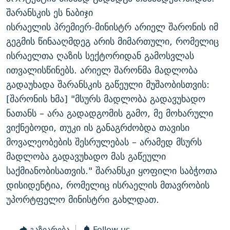
ᲒᲐᲛᲝᲘᲬᲔᲠᲔ
ᲛᲝᲚᲐᲞᲐᲠᲐᲙᲔ ᲢᲔᲥᲡᲢᲔᲑᲘ
ᲩᲔᲛᲘ ᲡᲘᲙᲕᲓᲘᲚᲘᲡ ᲛᲘᲖᲔᲖᲘᲐ COVID-19
შარანსკის ეს ნაბიჯი
ისრაელის პრემიერ-მინისტრ არიელ შარონის იმ
ᲨᲘᲜ - ᲣᲪᲮᲝᲔᲗᲨᲘ
11 ᲬᲔᲚᲘ - 11 ᲐᲛᲑᲐᲕᲘ
გეგმის წინააღმდეგ არის მიმართული, რომელიც
ᲚᲘᲢᲔᲠᲐᲢᲣᲠᲣᲚᲘ ᲬᲐᲮᲜᲐᲒᲔᲑᲘ
ᲡᲐᲞᲐᲠᲚᲐᲛᲔᲜᲢᲝ ᲐᲠᲩᲔᲕᲜᲔᲑᲘᲡ ᲘᲡᲢᲝᲠᲘᲐ
ისრაელთა ღაზის სექტორიდან გამოსვლას
ᲐᲛᲔᲠᲘᲙᲣᲚᲘ ᲛᲝᲗᲮᲠᲝᲑᲐ
ᲑᲐᲕᲨᲕᲔᲑᲘ ᲞᲠᲝᲡᲢᲘᲢᲣᲪᲘᲐᲨᲘ - ᲐᲛᲝᲣᲗᲥᲛᲔᲚᲘ ᲐᲛᲑᲐᲕᲘ
ითვალისწინებს. არიელ შარონმა მადლობა
რთე/რთ-ის ყველა საიტი
გადაუხადა შარანსკის გაწეული მუშაობისთვის:
ᲘᲛᲞᲔᲠᲘᲐ ᲓᲐ ᲠᲐᲓᲘᲝ
5 ᲐᲛᲑᲐᲕᲘ - 20 ᲘᲕᲜᲘᲡᲡ ᲓᲐᲨᲐᲕᲔᲑᲣᲚᲔᲑᲘ
[შარონის ხმა] "მსურს მადლობა გადავუხადო
ᲐᲒᲕᲘᲡᲢᲝᲡ ᲝᲛᲘ
ნათანს – არა გადადგომის გამო, მე მოხარული
ПРИВЕТ ᲙᲣᲚᲢᲣᲠᲐ
ვიქნებოდი, თუკი ის განაგრძობდა თავისი
მოვალეობების შესრულებას – არამედ მსურს
მადლობა გადავუხადო მას გაწეული
საქმიანობისათვის." შარანსკი ყოფილი საბჭოთა
დისიდენტია, რომელიც ისრაელის მთავრობის
უპორტფელო მინისტრი გახლდათ.
გაზიარება
Follow us